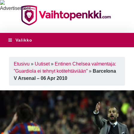
Valikko
Etusivu
»
Uutiset
»
Entinen Chelsea valmentaja:
”Guardiola ei tehnyt kotitehtäviään”
»
Barcelona
V Arsenal – 06 Apr 2010