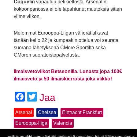
Coquelin
vapautuu pelikiellosta. Arsenalin
kokoonpanossa ei ole tapahtunut muutoksia sitten
viime viikon.
Molemmat Eurooppa-Liigan välierät alkavat
tänään kello 22 ja kumpaakin ottelua voi seurata
suorana lähetyksenä CMore Sportilta sekä
CMoren suoratoistopalvelusta.
Ilmaisvetoviikot Betssonilla. Lunasta jopa 100€
ilmaisveto ja 50 ilmaiskierrosta joka viikko!
Facebook
Twitter
Jaa
Arsenal
Chelsea
Eintracht Frankfurt
Eurooppa-liiga
Valencia
Vaihtopenkki.com käyttää evästeitä (cookies) käyttäjäkokemuksen