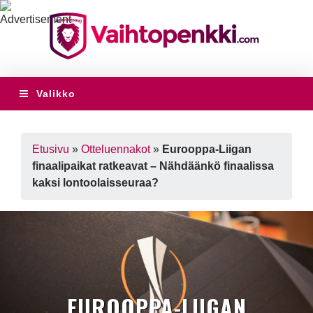
Valikko
Etusivu
»
Otteluennakot
»
Eurooppa-Liigan
finaalipaikat ratkeavat – Nähdäänkö finaalissa
kaksi lontoolaisseuraa?
EUROOPPA-LIIGAN