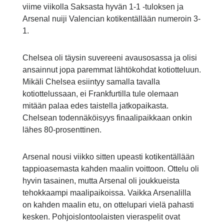
viime viikolla Saksasta hyvän 1-1 -tuloksen ja
Arsenal nuiji Valencian kotikentällään numeroin 3-
1.
Chelsea oli täysin suvereeni avausosassa ja olisi
ansainnut jopa paremmat lähtökohdat kotiotteluun.
Mikäli Chelsea esiintyy samalla tavalla
kotiottelussaan, ei Frankfurtilla tule olemaan
mitään palaa edes taistella jatkopaikasta.
Chelsean todennäköisyys finaalipaikkaan onkin
lähes 80-prosenttinen.
Arsenal nousi viikko sitten upeasti kotikentällään
tappioasemasta kahden maalin voittoon. Ottelu oli
hyvin tasainen, mutta Arsenal oli joukkueista
tehokkaampi maalipaikoissa. Vaikka Arsenalilla
on kahden maalin etu, on ottelupari vielä pahasti
kesken. Pohjoislontoolaisten vieraspelit ovat