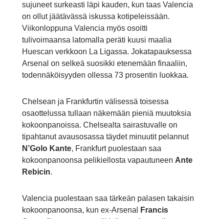
sujuneet surkeasti läpi kauden, kun taas Valencia
on ollut jäätävässä iskussa kotipeleissään.
Viikonloppuna Valencia myös osoitti
tulivoimaansa latomalla peräti kuusi maalia
Huescan verkkoon La Ligassa. Jokatapauksessa
Arsenal on selkeä suosikki etenemään finaaliin,
todennäköisyyden ollessa 73 prosentin luokkaa.
Chelsean ja Frankfurtin välisessä toisessa
osaottelussa tullaan näkemään pieniä muutoksia
kokoonpanoissa. Chelsealta sairastuvalle on
tipahtanut avausosassa täydet minuutit pelannut
N’Golo Kante
, Frankfurt puolestaan saa
kokoonpanoonsa pelikiellosta vapautuneen
Ante
Rebicin
.
Valencia puolestaan saa tärkeän palasen takaisin
kokoonpanoonsa, kun ex-Arsenal
Francis