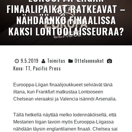
FINAALIPAIKAT RATKEAVAT –
NÄHDÄÄNKÖ FINAALISSA
KAKSI LONTOOLAISSEURAA?
9.5.2019
Toimitus
Otteluennakot
Kuva: TT, Pacific Press
Eurooppa-Liigan finaalijoukkueet selviävät tänä
iltana, kun Frankfurt matkustaa Lontooseen
Chelsean vieraaksi ja Valencia isännöi Arsenalia.
Tällä hetkellä näyttää melko todennäköiseltä, että
Mestarien liigan tavoin myös Eurooppa-Liigassa
nähdään täysin englantilainen finaali. Chelsea sai