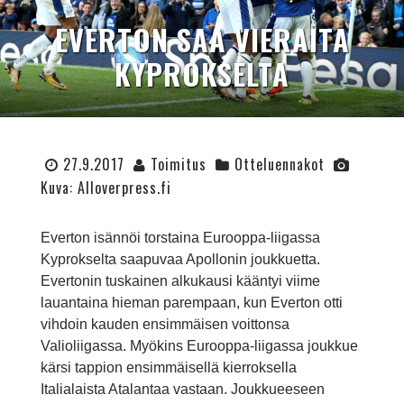
EVERTON SAA VIERAITA
KYPROKSELTA
27.9.2017
Toimitus
Otteluennakot
Kuva: Alloverpress.fi
Everton isännöi torstaina Eurooppa-liigassa
Kyprokselta saapuvaa Apollonin joukkuetta.
Evertonin tuskainen alkukausi kääntyi viime
lauantaina hieman parempaan, kun Everton otti
vihdoin kauden ensimmäisen voittonsa
Valioliigassa. Myökins Eurooppa-liigassa joukkue
kärsi tappion ensimmäisellä kierroksella
Italialaista Atalantaa vastaan. Joukkueeseen