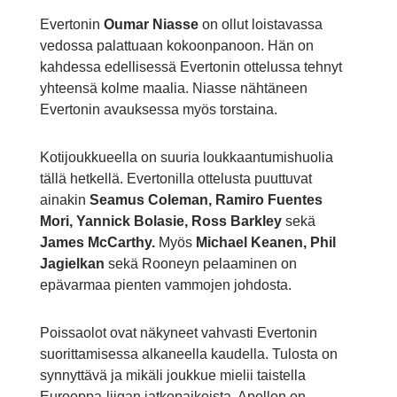
Evertonin
Oumar Niasse
on ollut loistavassa
vedossa palattuaan kokoonpanoon. Hän on
kahdessa edellisessä Evertonin ottelussa tehnyt
yhteensä kolme maalia. Niasse nähtäneen
Evertonin avauksessa myös torstaina.
Kotijoukkueella on suuria loukkaantumishuolia
tällä hetkellä. Evertonilla ottelusta puuttuvat
ainakin
Seamus Coleman, Ramiro Fuentes
Mori, Yannick Bolasie, Ross Barkley
sekä
James McCarthy.
Myös
Michael Keanen, Phil
Jagielkan
sekä Rooneyn pelaaminen on
epävarmaa pienten vammojen johdosta.
Poissaolot ovat näkyneet vahvasti Evertonin
suorittamisessa alkaneella kaudella. Tulosta on
synnyttävä ja mikäli joukkue mielii taistella
Eurooppa-liigan jatkopaikoista, Apollon on