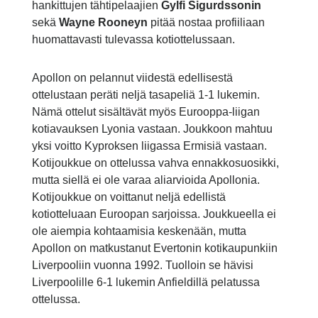
hankittujen tähtipelaajien
Gylfi Sigurdssonin
sekä
Wayne Rooneyn
pitää nostaa profiiliaan
huomattavasti tulevassa kotiottelussaan.
Apollon on pelannut viidestä edellisestä
ottelustaan peräti neljä tasapeliä 1-1 lukemin.
Nämä ottelut sisältävät myös Eurooppa-liigan
kotiavauksen Lyonia vastaan. Joukkoon mahtuu
yksi voitto Kyproksen liigassa Ermisiä vastaan.
Kotijoukkue on ottelussa vahva ennakkosuosikki,
mutta siellä ei ole varaa aliarvioida Apollonia.
Kotijoukkue on voittanut neljä edellistä
kotiotteluaan Euroopan sarjoissa. Joukkueella ei
ole aiempia kohtaamisia keskenään, mutta
Apollon on matkustanut Evertonin kotikaupunkiin
Liverpooliin vuonna 1992. Tuolloin se hävisi
Liverpoolille 6-1 lukemin Anfieldillä pelatussa
ottelussa.