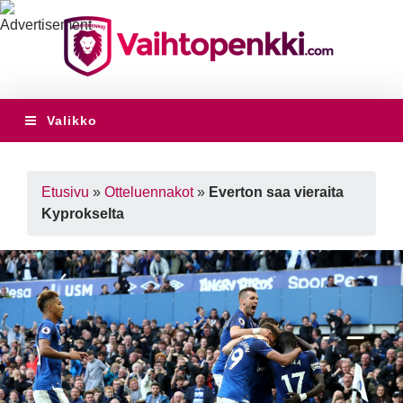
Valikko
Etusivu
»
Otteluennakot
»
Everton saa vieraita
Kyprokselta