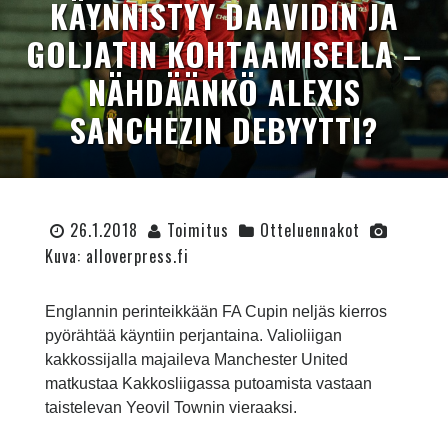
KÄYNNISTYY DAAVIDIN JA
GOLJATIN KOHTAAMISELLA –
NÄHDÄÄNKÖ ALEXIS
SANCHEZIN DEBYYTTI?
26.1.2018
Toimitus
Otteluennakot
Kuva: alloverpress.fi
Englannin perinteikkään FA Cupin neljäs kierros
pyörähtää käyntiin perjantaina. Valioliigan
kakkossijalla majaileva Manchester United
matkustaa Kakkosliigassa putoamista vastaan
taistelevan Yeovil Townin vieraaksi.