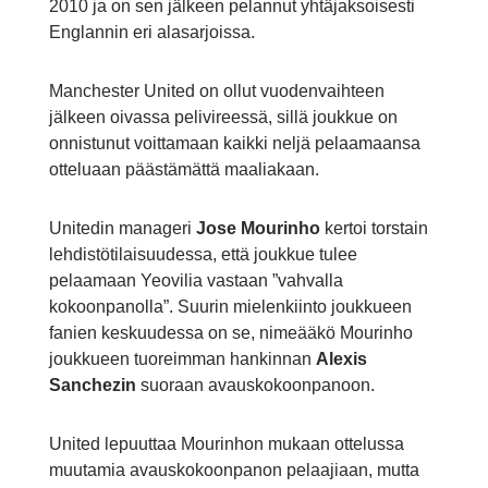
2010 ja on sen jälkeen pelannut yhtäjaksoisesti
Englannin eri alasarjoissa.
Manchester United on ollut vuodenvaihteen
jälkeen oivassa pelivireessä, sillä joukkue on
onnistunut voittamaan kaikki neljä pelaamaansa
otteluaan päästämättä maaliakaan.
Unitedin manageri
Jose Mourinho
kertoi torstain
lehdistötilaisuudessa, että joukkue tulee
pelaamaan Yeovilia vastaan ”vahvalla
kokoonpanolla”. Suurin mielenkiinto joukkueen
fanien keskuudessa on se, nimeääkö Mourinho
joukkueen tuoreimman hankinnan
Alexis
Sanchezin
suoraan avauskokoonpanoon.
United lepuuttaa Mourinhon mukaan ottelussa
muutamia avauskokoonpanon pelaajiaan, mutta