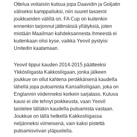
Ottelua voitaisiin kutsua jopa Daavidin ja Goljatin
väliseksi kamppailuksi, niin suuret tasoerot
joukkueiden välillä on. FA Cup on kuitenkin
ennenkin tarjonnut jättimäisiä yllätyksiä, joten
mistään Maailman kahdeksannesta ihmeestä ei
kuitenkaan olisi kyse, vaikka Yeovil pystyisi
Unitedin kaatamaan.
Yeovil tippui kauden 2014-2015 päätteeksi
Ykkösliigasta Kakkosliigaan, jonka jälkeen
joukkue on ollut kahtena peräkkäisenä kaudella
lähellä jopa putoamista Kansallisliigaan, joka on
Englannin viidenneksi korkein sarjataso. Kuluva
kausi ei ole tehnyt poikkeusta, vaan Yeovil
taistelee tälläkin kaudella putoamista vastaan.
Joukkue on tällä hetkellä Kakkosliigassa
neljänneksi viimeisenä, vain kaksi pistettä
putoamisviivan yläpuolella.