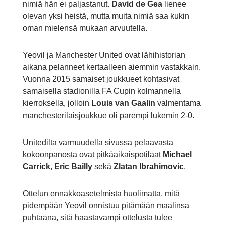
nimiä hän ei paljastanut.
David de Gea
lienee
olevan yksi heistä, mutta muita nimiä saa kukin
oman mielensä mukaan arvuutella.
Yeovil ja Manchester United ovat lähihistorian
aikana pelanneet kertaalleen aiemmin vastakkain.
Vuonna 2015 samaiset joukkueet kohtasivat
samaisella stadionilla FA Cupin kolmannella
kierroksella, jolloin
Louis van Gaalin
valmentama
manchesterilaisjoukkue oli parempi lukemin 2-0.
Unitedilta varmuudella sivussa pelaavasta
kokoonpanosta ovat pitkäaikaispotilaat
Michael
Carrick
,
Eric Bailly
sekä
Zlatan Ibrahimovic
.
Ottelun ennakkoasetelmista huolimatta, mitä
pidempään Yeovil onnistuu pitämään maalinsa
puhtaana, sitä haastavampi ottelusta tulee