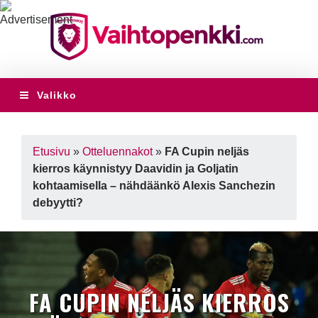
Valikko
Etusivu
»
Otteluennakot
»
FA Cupin neljäs
kierros käynnistyy Daavidin ja Goljatin
kohtaamisella – nähdäänkö Alexis Sanchezin
debyytti?
FA CUPIN NELJÄS KIERROS