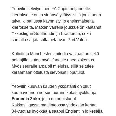
Yeovilin selvityminen FA Cupin neljännelle
kierrokselle on jo sinänsä yllätys, sillä joukkueen
taival kilpailussa käynnistyi jo ensimmäiseltä
kierrokselta. Matkan varrella joukkue on kaatanut
Ykkösliigan Southendin ja Bradfordin, sekä
samalla sarjatasolla pelaavan Port Valen.
Kotiottelu Manchester Unitedia vastaan on sekä
pelaajille, kuten myös faneille upea kokemus.
Myös seuralle arpa oli mieluisa, sillä se tulee
keräämään ottelusta sievoiset lipputulot.
Yeovilin kuluvan kauden ykköstähti on ollut
kuumaverinen norsunluurannikolaishyökkääjä
Francois Zoko
, joka on onnistunut
Kakkosliigassa maalinteossa yhdeksän kertaa.
34-vuotias hyökkääjä saapui Englantiin jo kesällä