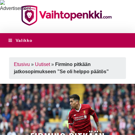
Valikko
Etusivu
»
Uutiset
»
Firmino pitkään
jatkosopimukseen ”Se oli helppo päätös”