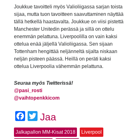
Joukkue tavoitteli myös Valioliigassa sarjan toista
sijaa, mutta tuon tavoitteen saavuttaminen näyttää
tällä hetkellä haastavalta. Joukkue on viisi pistettä
Manchester Unitedin perässä ja sillä on ottelu
enemmän pelattuna. Liverpoolilla on vain kaksi
ottelua enää jäljellä Valioliigassa. Sen sijaan
Tottenham hengittää neljänneltä sijalta niskaan
neljän pisteen päässä. Heillä on peräti kaksi
ottelua Liverpoolia vähemmän pelattuna.
Seuraa myös Twitterissä!
@
pasi_rosti
@vaihtopenkkicom
Facebook
Twitter
Jaa
Jalkapallon MM-Kisat 2018
Liverpool