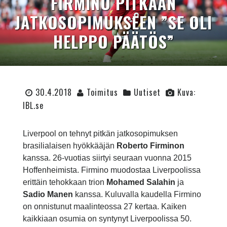
FIRMINO PITKÄÄN
JATKOSOPIMUKSEEN ”SE OLI
HELPPO PÄÄTÖS”
30.4.2018
Toimitus
Uutiset
Kuva:
IBL.se
Liverpool on tehnyt pitkän jatkosopimuksen
brasilialaisen hyökkääjän
Roberto Firminon
kanssa. 26-vuotias siirtyi seuraan vuonna 2015
Hoffenheimista. Firmino muodostaa Liverpoolissa
erittäin tehokkaan trion
Mohamed Salahin
ja
Sadio Manen
kanssa. Kuluvalla kaudella Firmino
on onnistunut maalinteossa 27 kertaa. Kaiken
kaikkiaan osumia on syntynyt Liverpoolissa 50.