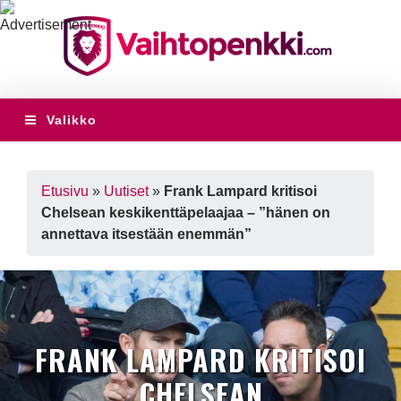
Valikko
Etusivu
»
Uutiset
»
Frank Lampard kritisoi
Chelsean keskikenttäpelaajaa – ”hänen on
annettava itsestään enemmän”
FRANK LAMPARD KRITISOI
CHELSEAN