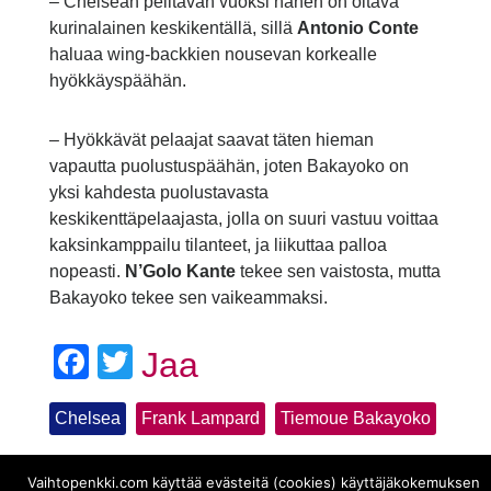
– Chelsean pelitavan vuoksi hänen on oltava
kurinalainen keskikentällä, sillä
Antonio Conte
haluaa wing-backkien nousevan korkealle
hyökkäyspäähän.
– Hyökkävät pelaajat saavat täten hieman
vapautta puolustuspäähän, joten Bakayoko on
yksi kahdesta puolustavasta
keskikenttäpelaajasta, jolla on suuri vastuu voittaa
kaksinkamppailu tilanteet, ja liikuttaa palloa
nopeasti.
N’Golo Kante
tekee sen vaistosta, mutta
Bakayoko tekee sen vaikeammaksi.
Facebook
Twitter
Jaa
Chelsea
Frank Lampard
Tiemoue Bakayoko
Vaihtopenkki.com käyttää evästeitä (cookies) käyttäjäkokemuksen