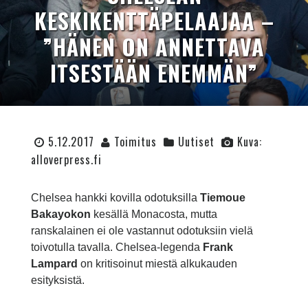
KESKIKENTTÄPELAAJAA –
”HÄNEN ON ANNETTAVA
ITSESTÄÄN ENEMMÄN”
5.12.2017
Toimitus
Uutiset
Kuva:
alloverpress.fi
Chelsea hankki kovilla odotuksilla
Tiemoue
Bakayokon
kesällä Monacosta, mutta
ranskalainen ei ole vastannut odotuksiin vielä
toivotulla tavalla. Chelsea-legenda
Frank
Lampard
on kritisoinut miestä alkukauden
esityksistä.