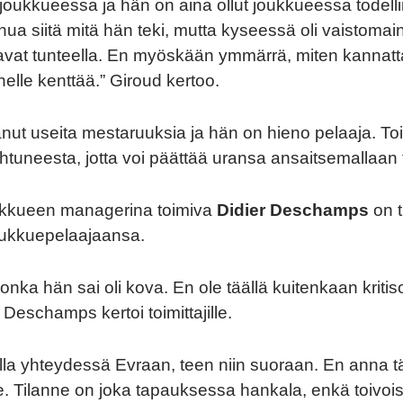
ukkueessa ja hän on aina ollut joukkueessa todelli
ua siitä mitä hän teki, mutta kyseessä oli vaistomain
avat tunteella. En myöskään ymmärrä, miten kannatta
helle kenttää.” Giroud kertoo.
anut useita mestaruuksia ja hän on hieno pelaaja. T
htuneesta, jotta voi päättää uransa ansaitsemallaan t
kkueen managerina toimiva
Didier Deschamps
on 
oukkuepelaajaansa.
jonka hän sai oli kova. En ole täällä kuitenkaan kriti
 Deschamps kertoi toimittajille.
lla yhteydessä Evraan, teen niin suoraan. En anna t
le. Tilanne on joka tapauksessa hankala, enkä toivois