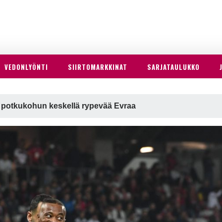
VEDONLYÖNTI
SIIRTOMARKKINAT
SARJATAULUKKO
 potkukohun keskellä rypevää Evraa