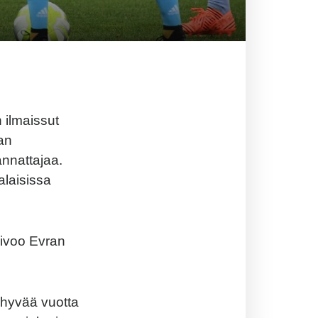
 ilmaissut
an
nnattajaa.
alaisissa
oivoo Evran
si hyvää vuotta