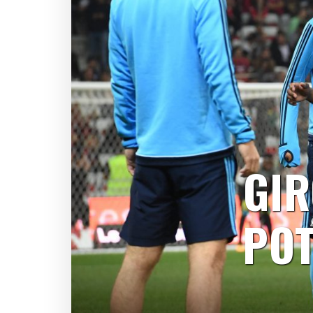
GIR
PO