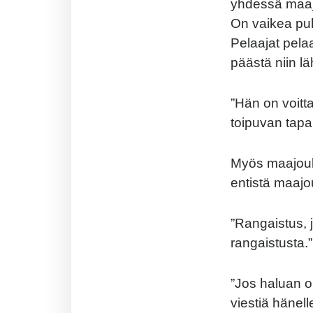
yhdessä maajo
On vaikea puh
Pelaajat pela
päästä niin lä
”Hän on voitt
toipuvan tapa
Myös maajou
entistä maaj
”Rangaistus, 
rangaistusta.”
”Jos haluan o
viestiä hänel