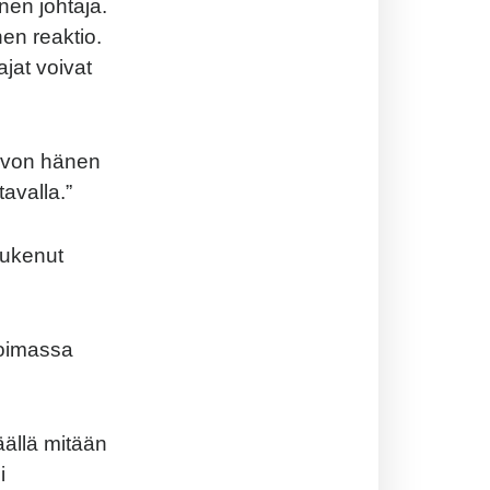
nen johtaja.
en reaktio.
jat voivat
oivon hänen
avalla.”
tukenut
soimassa
äällä mitään
i