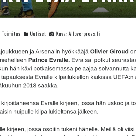
Toimitus
Uutiset
Kuva: Alloverpress.fi
oukkueen ja Arsenalin hyökkääjä
Olivier Giroud
on
miehelleen
Patrice Evralle.
Evra sai potkut seurasta
 kun hän kävi potkaisemassa pelaajaa solvannutta ka
 tapauksesta Evralle kilpailukiellon kaikissa UEFA:n 
säkuuhun 2018 saakka.
 kirjoittaneensa Evralle kirjeen, jossa hän uskoo ja t
sin huipulle kilpailukieltonsa jälkeen.
lle kirjeen, jossa osoitin tukeni hänelle. Meillä oli vii