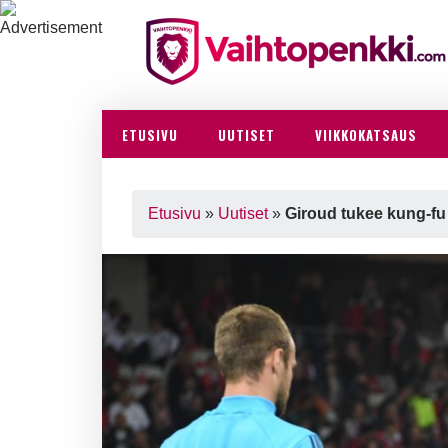
ETUSIVU
UUTISET
VIIKKOKATSAUS
Etusivu
»
Uutiset
»
Giroud tukee kung-fu