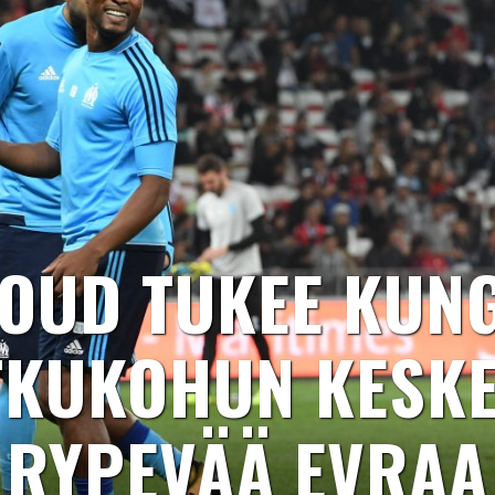
OUD TUKEE KUN
TKUKOHUN KESKE
RYPEVÄÄ EVRAA