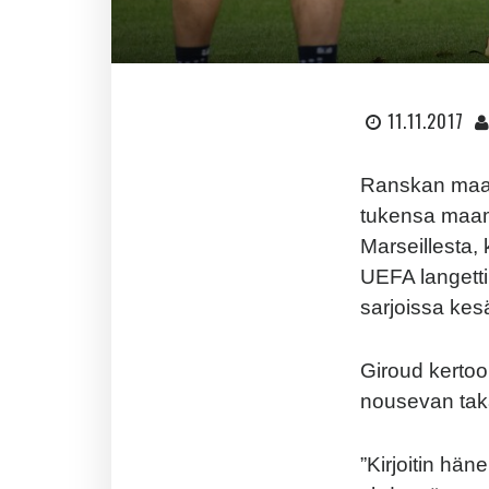
11.11.2017
Ranskan maaj
tukensa maa
Marseillesta,
UEFA langetti
sarjoissa ke
Giroud kertoo
nousevan takai
”Kirjoitin häne