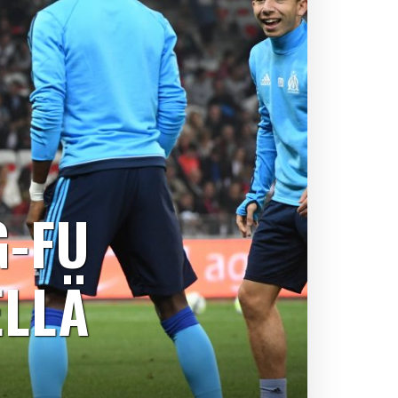
G-FU
LLÄ