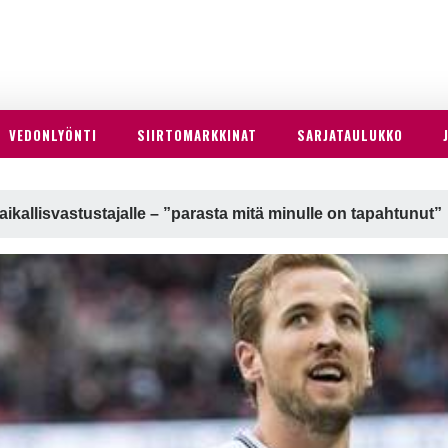
VEDONLYÖNTI
SIIRTOMARKKINAT
SARJATAULUKKO
paikallisvastustajalle – ”parasta mitä minulle on tapahtunut”