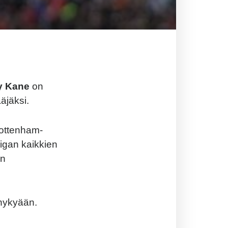
y Kane
on
äjäksi.
Tottenham-
iigan kaikkien
in
 nykyään.