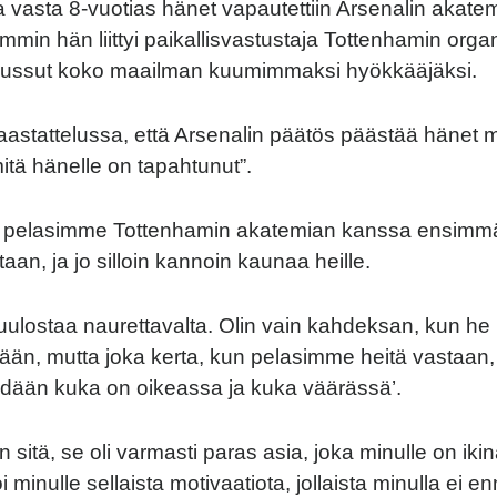
 vasta 8-vuotias hänet vapautettiin Arsenalin akatem
min hän liittyi paikallisvastustaja Tottenhamin organ
oussut koko maailman kuumimmaksi hyökkääjäksi.
aastattelussa, että Arsenalin päätös päästää hänet m
itä hänelle on tapahtunut”.
n pelasimme Tottenhamin akatemian kanssa ensimmä
aan, ja jo silloin kannoin kaunaa heille.
uulostaa naurettavalta. Olin vain kahdeksan, kun he 
n, mutta joka kerta, kun pelasimme heitä vastaan, ni
hdään kuka on oikeassa ja kuka väärässä’.
n sitä, se oli varmasti paras asia, joka minulle on ikin
 minulle sellaista motivaatiota, jollaista minulla ei e