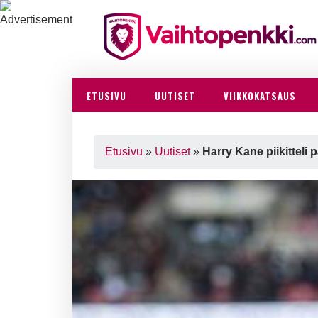
ETUSIVU
UUTISET
VIIKKOKATSAUS
Etusivu
»
Uutiset
»
Harry Kane piikitteli 