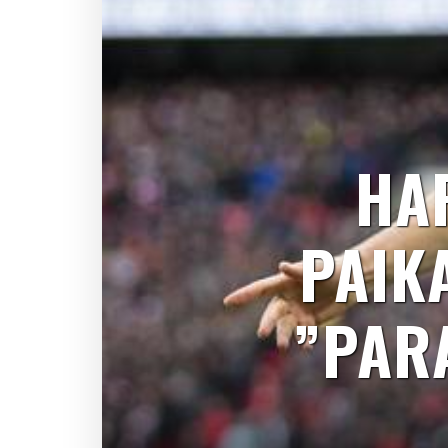
HAR
PAIK
”PAR