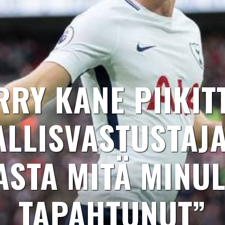
RY KANE PIIKIT
ALLISVASTUSTAJA
ASTA MITÄ MINUL
TAPAHTUNUT”