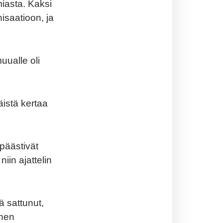
iasta. Kaksi
isaatioon, ja
uualle oli
istä kertaa
päästivät
in ajattelin
ä sattunut,
nnen