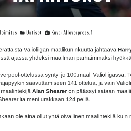
Toimitus
Uutiset
Kuva: Alloverpress.fi
erättäistä Valioliigan maalikuninkuutta jahtaava
Harr
essä ajassa yhdeksi maailman parhaimmaksi hyökkä
verpool-ottelussa syntyi jo 100.maali Valioliigassa. 
rajapyykin saavuttamiseen 141 ottelua, ja vain Valiol
 maalintekijä
Alan Shearer
on päässyt sataan maali
hearerilta meni urakkaan 124 peliä.
kaan ole aina ollut yhtä oivallinen maalintekijä kuin