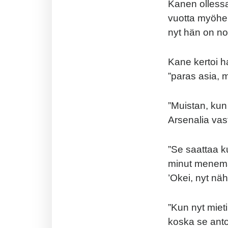
Kanen ollessa
vuotta myöhem
nyt hän on n
Kane kertoi h
”paras asia, m
”Muistan, ku
Arsenalia vast
”Se saattaa k
minut menemää
’Okei, nyt nä
”Kun nyt mieti
koska se antoi