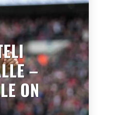
TELI
LLE –
LE ON