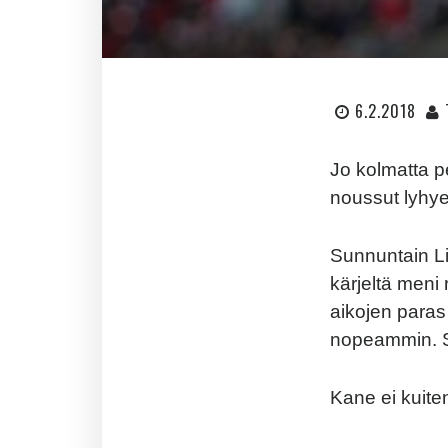
6.2.2018
Jo kolmatta p
noussut lyhy
Sunnuntain Li
kärjeltä meni 
aikojen paras
nopeammin. S
Kane ei kuiten