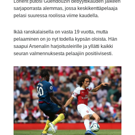
Lorient putosi Guendouzin debyyttikauden jälkeen
sarjaporrasta alemmas, jossa keskikenttäpelaaja
pelasi suuressa roolissa viime kaudella.
Ikää ranskalaisella on vasta 19 vuotta, mutta
pelaaminen on jo nyt todella kypsän oloista. Hän
saapui Arsenalin harjoitusleirille ja yllätti kaikki
seuran valmennuksesta pelaajiin positiivisesti.