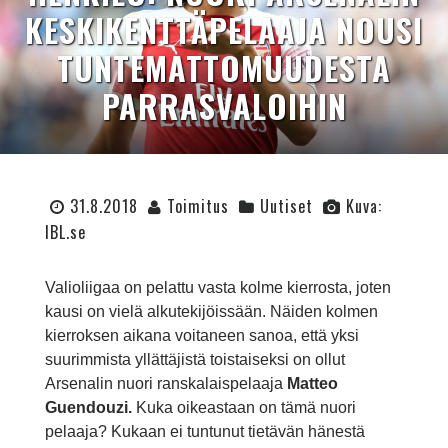
KESKIKENTTÄPELAAJA NOUSI
TUNTEMATTOMUUDESTA
PARRASVALOIHIN
31.8.2018
Toimitus
Uutiset
Kuva:
IBL.se
Valioliigaa on pelattu vasta kolme kierrosta, joten
kausi on vielä alkutekijöissään. Näiden kolmen
kierroksen aikana voitaneen sanoa, että yksi
suurimmista yllättäjistä toistaiseksi on ollut
Arsenalin nuori ranskalaispelaaja
Matteo
Guendouzi.
Kuka oikeastaan on tämä nuori
pelaaja? Kukaan ei tuntunut tietävän hänestä