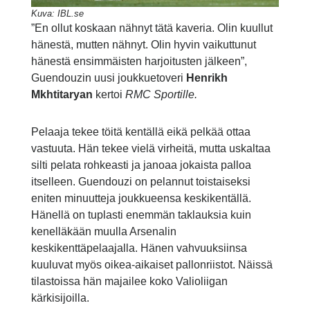
Kuva: IBL.se
”En ollut koskaan nähnyt tätä kaveria. Olin kuullut
hänestä, mutten nähnyt. Olin hyvin vaikuttunut
hänestä ensimmäisten harjoitusten jälkeen”,
Guendouzin uusi joukkuetoveri
Henrikh
Mkhtitaryan
kertoi
RMC Sportille.
Pelaaja tekee töitä kentällä eikä pelkää ottaa
vastuuta. Hän tekee vielä virheitä, mutta uskaltaa
silti pelata rohkeasti ja janoaa jokaista palloa
itselleen. Guendouzi on pelannut toistaiseksi
eniten minuutteja joukkueensa keskikentällä.
Hänellä on tuplasti enemmän taklauksia kuin
kenelläkään muulla Arsenalin
keskikenttäpelaajalla. Hänen vahvuuksiinsa
kuuluvat myös oikea-aikaiset pallonriistot. Näissä
tilastoissa hän majailee koko Valioliigan
kärkisijoilla.