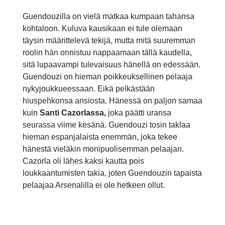
Guendouzilla on vielä matkaa kumpaan tahansa
kohtaloon. Kuluva kausikaan ei tule olemaan
täysin määrittelevä tekijä, mutta mitä suuremman
roolin hän onnistuu nappaamaan tällä kaudella,
sitä lupaavampi tulevaisuus hänellä on edessään.
Guendouzi on hieman poikkeuksellinen pelaaja
nykyjoukkueessaan. Eikä pelkästään
hiuspehkonsa ansiosta. Hänessä on paljon samaa
kuin
Santi Cazorlassa,
joka päätti uransa
seurassa viime kesänä. Guendouzi tosin taklaa
hieman espanjalaista enemmän, joka tekee
hänestä vieläkin monipuolisemman pelaajan.
Cazorla oli lähes kaksi kautta pois
loukkaantumisten takia, joten Guendouzin tapaista
pelaajaa Arsenalilla ei ole hetkeen ollut.