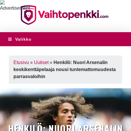
Valikko
Etusivu
»
Uutiset
»
Henkilö: Nuori Arsenalin
keskikenttäpelaaja nousi tuntemattomuudesta
parrasvaloihin
HENKILÖ: NUORI ARSENALIN