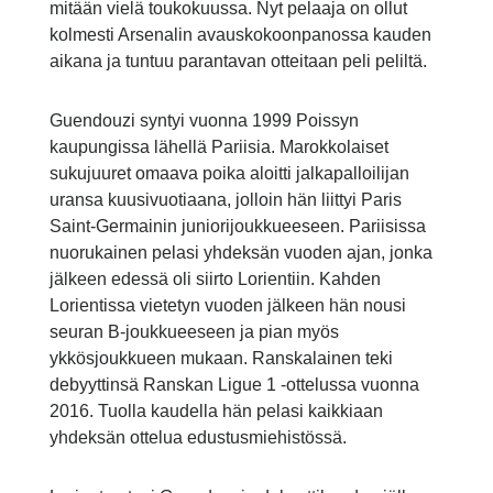
mitään vielä toukokuussa. Nyt pelaaja on ollut
kolmesti Arsenalin avauskokoonpanossa kauden
aikana ja tuntuu parantavan otteitaan peli peliltä.
Guendouzi syntyi vuonna 1999 Poissyn
kaupungissa lähellä Pariisia. Marokkolaiset
sukujuuret omaava poika aloitti jalkapalloilijan
uransa kuusivuotiaana, jolloin hän liittyi Paris
Saint-Germainin juniorijoukkueeseen. Pariisissa
nuorukainen pelasi yhdeksän vuoden ajan, jonka
jälkeen edessä oli siirto Lorientiin. Kahden
Lorientissa vietetyn vuoden jälkeen hän nousi
seuran B-joukkueeseen ja pian myös
ykkösjoukkueen mukaan. Ranskalainen teki
debyyttinsä Ranskan Ligue 1 -ottelussa vuonna
2016. Tuolla kaudella hän pelasi kaikkiaan
yhdeksän ottelua edustusmiehistössä.