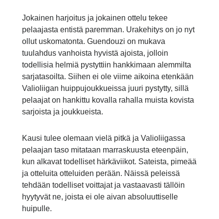
Jokainen harjoitus ja jokainen ottelu tekee
pelaajasta entistä paremman. Urakehitys on jo nyt
ollut uskomatonta. Guendouzi on mukava
tuulahdus vanhoista hyvistä ajoista, jolloin
todellisia helmiä pystyttiin hankkimaan alemmilta
sarjatasoilta. Siihen ei ole viime aikoina etenkään
Valioliigan huippujoukkueissa juuri pystytty, sillä
pelaajat on hankittu kovalla rahalla muista kovista
sarjoista ja joukkueista.
Kausi tulee olemaan vielä pitkä ja Valioliigassa
pelaajan taso mitataan marraskuusta eteenpäin,
kun alkavat todelliset härkäviikot. Sateista, pimeää
ja otteluita otteluiden perään. Näissä peleissä
tehdään todelliset voittajat ja vastaavasti tällöin
hyytyvät ne, joista ei ole aivan absoluuttiselle
huipulle.