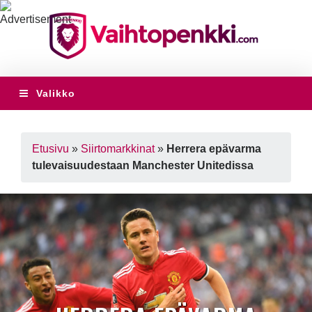
Valikko
Etusivu
»
Siirtomarkkinat
»
Herrera epävarma
tulevaisuudestaan Manchester Unitedissa