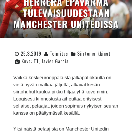
HERRERA EPÄVARMA
TULEVAISUUDESTAAN
MANCHESTER UNITEDISSA
25.3.2019
Toimitus
Siirtomarkkinat
Kuva: TT, Javier Garcia
Vaikka keskieurooppalaista jalkapallokautta on
vielä hyvän matkaa jäljellä, alkavat kesän
siirtohuhut kuulua pikku hiljaa yhä kovemmin.
Loogisesti kiinnostusta aiheuttaa erityisesti
sellaiset pelaajat, joiden sopimus nykyisen seuran
kanssa on päättymässä kesällä.
Yksi näistä pelaajista on Manchester Unitedin