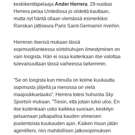
keskikenttäpelaaja
Ander Herrera
. 29-vuotias
Herrera pelaa Unitedissa jo viidettä kauttaan,
mutta nyt häntä ollaan viemässä esimerkiksi
Ranskan jättiseura Paris Saint-Germainin riveihin.
Herreran itsensä mukaan tässä
sopimustilanteessa siirtohuhujen ilmestyminen on
vain loogista. Hän ei osaa kuitenkaan itse valottaa
tulevaisuuttaan tässä vaiheessa tarkemmin.
”Se on loogista kun minulla on kolme kuukautta
sopimusta jäljellä ja menossa on vielä
maajoukkuetauko”, Herrera totesi huhuista
Sky
Sportsin
mukaan. ”Tiesin, että jotain tulisi ulos. En
itse kuitenkaan usko kaikkea suoraan, keskityn
pelaamaan jalkapalloa kauden viimeisen
puolentoista kuukauden ajan. Kaiken muun jätän
agentilleni, niin mahdollisen jatkosopimuksen