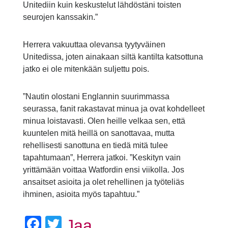
Unitediin kuin keskustelut lähdöstäni toisten
seurojen kanssakin.”
Herrera vakuuttaa olevansa tyytyväinen
Unitedissa, joten ainakaan siltä kantilta katsottuna
jatko ei ole mitenkään suljettu pois.
”Nautin olostani Englannin suurimmassa
seurassa, fanit rakastavat minua ja ovat kohdelleet
minua loistavasti. Olen heille velkaa sen, että
kuuntelen mitä heillä on sanottavaa, mutta
rehellisesti sanottuna en tiedä mitä tulee
tapahtumaan”, Herrera jatkoi. ”Keskityn vain
yrittämään voittaa Watfordin ensi viikolla. Jos
ansaitset asioita ja olet rehellinen ja työteliäs
ihminen, asioita myös tapahtuu.”
Facebook
Twitter
Jaa