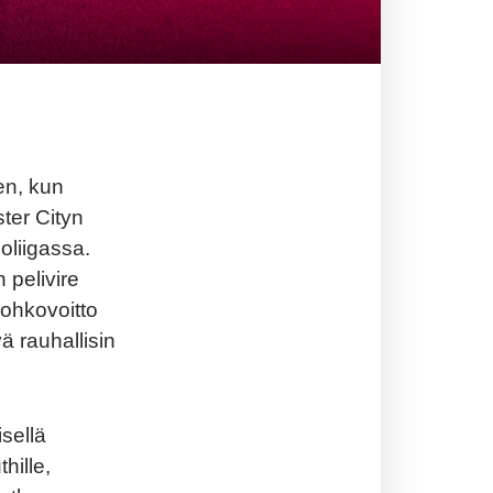
en, kun
ter Cityn
oliigassa.
 pelivire
 lohkovoitto
ä rauhallisin
sellä
hille,