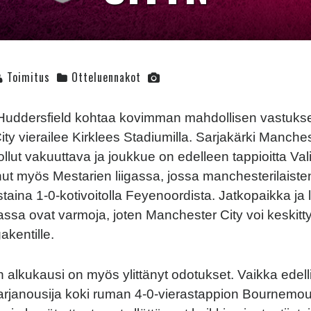
Toimitus
Otteluennakot
 Huddersfield kohtaa kovimman mahdollisen vastuks
ty vierailee Kirklees Stadiumilla. Sarjakärki Manches
llut vakuuttava ja joukkue on edelleen tappioitta Vali
nut myös Mestarien liigassa, jossa manchesterilaisten
iistaina 1-0-kotivoitolla Feyenoordista. Jatkopaikka ja
assa ovat varmoja, joten Manchester City voi keskitty
gakentille.
n alkukausi on myös ylittänyt odotukset. Vaikka edelli
sarjanousija koki ruman 4-0-vierastappion Bournemout