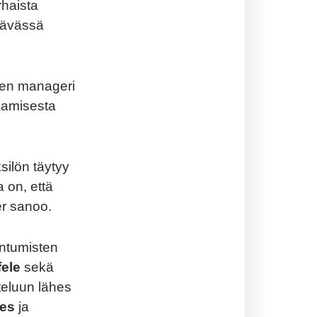
rhaista
tävässä
inen manageri
aamisesta
silön täytyy
 on, että
er sanoo.
antumisten
fele
sekä
teluun lähes
es
ja