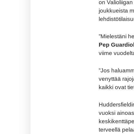
on Valioliigan
joukkueista 
lehdistötilais
”Mielestäni h
Pep Guardio
viime vuodelt
”Jos haluamme
venyttää rajo
kaikki ovat ti
Huddersfieldi
vuoksi ainoas
keskikenttäp
terveellä pela