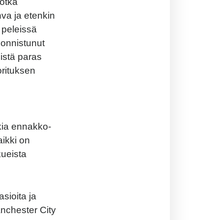
jotka
hva ja etenkin
 peleissä
 onnistunut
mistä paras
orituksen
kkia ennakko-
ikki on
kueista
sioita ja
anchester City