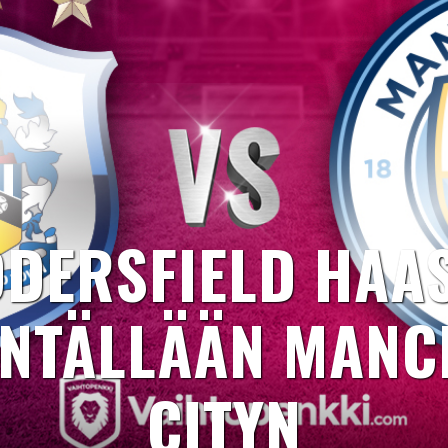
DERSFIELD HAA
ENTÄLLÄÄN MANC
CITYN