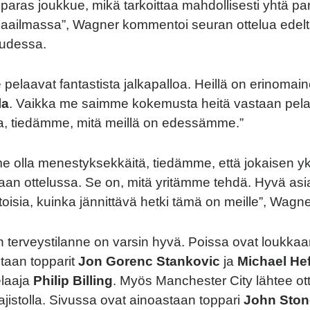
 paras joukkue, mikä tarkoittaa mahdollisesti yhtä pa
maailmassa”, Wagner kommentoi seuran ottelua edel
uudessa.
e pelaavat fantastista jalkapalloa. Heillä on erinoma
la
. Vaikka me saimme kokemusta heitä vastaan pel
a, tiedämme, mitä meillä on edessämme.”
 olla menestyksekkäitä, tiedämme, että jokaisen yk
jaan ottelussa. Se on, mitä yritämme tehdä. Hyvä asia
etoisia, kuinka jännittävä hetki tämä on meille”, Wagn
n terveystilanne on varsin hyvä. Poissa ovat loukka
taan topparit
Jon Gorenc Stankovic
ja
Michael He
elaaja
Philip Billing
. Myös Manchester City lähtee ot
ajistolla. Sivussa ovat ainoastaan toppari
John Ston