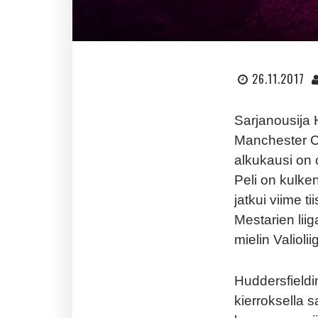
26.11.2017
Sarjanousija
Manchester Ci
alkukausi on o
Peli on kulke
jatkui viime t
Mestarien liig
mielin Valiolii
Huddersfieldi
kierroksella 