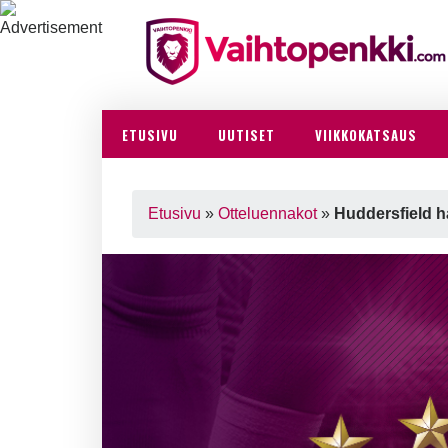
ETUSIVU
UUTISET
VIIKKOKATSAUS
Etusivu
»
Otteluennakot
»
Huddersfield h