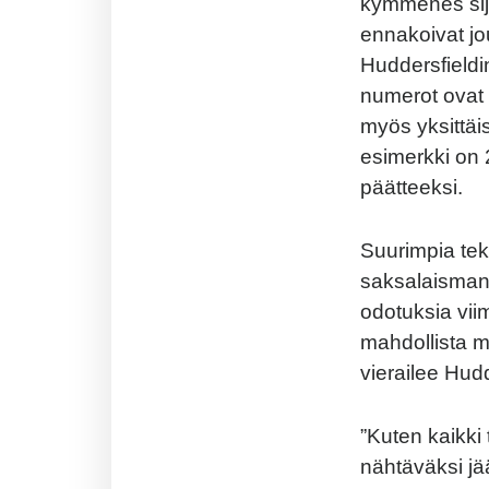
kymmenes sija 
ennakoivat jo
Huddersfieldi
numerot ovat 
myös yksittäi
esimerkki on 
päätteeksi.
Suurimpia tek
saksalaisman
odotuksia vii
mahdollista m
vierailee Hudd
”Kuten kaikki 
nähtäväksi jä