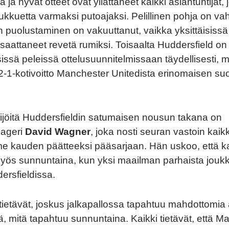
ja hyvät otteet ovat yllättäneet kaikki asiantuntijat, 
ukkuetta varmaksi putoajaksi. Pelillinen pohja on va
n puolustaminen on vakuuttanut, vaikka yksittäisissä
saattaneet revetä rumiksi. Toisaalta Huddersfield on
sissä peleissä ottelusuunnitelmissaan täydellisesti, 
2-1-kotivoitto Manchester Unitedista erinomaisen su
ijöitä Huddersfieldin satumaisen nousun takana on
ageri
David Wagner
, joka nosti seuran vastoin kai
me kauden päätteeksi pääsarjaan. Hän uskoo, että ka
yös sunnuntaina, kun yksi maailman parhaista jouk
ersfieldissa.
tietävät, joskus jalkapallossa tapahtuu mahdottomia a
ä, mitä tapahtuu sunnuntaina. Kaikki tietävät, että M