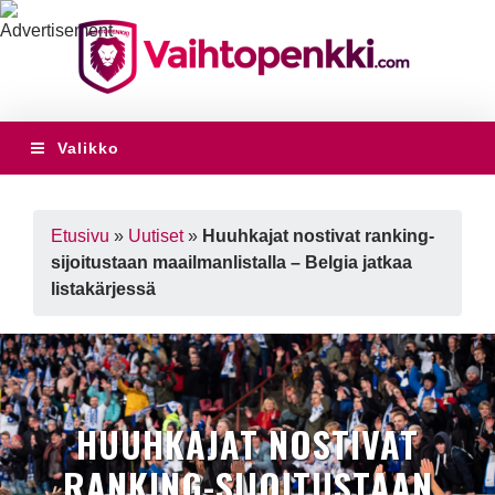
Valikko
Etusivu
»
Uutiset
»
Huuhkajat nostivat ranking-
sijoitustaan maailmanlistalla – Belgia jatkaa
listakärjessä
HUUHKAJAT NOSTIVAT
RANKING-SIJOITUSTAAN