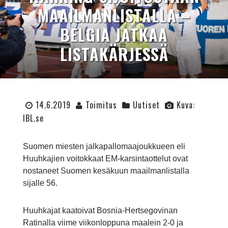
MAAILMANLISTALLA –
BELGIA JATKAA
LISTAKÄRJESSÄ
14.6.2019
Toimitus
Uutiset
Kuva:
IBL.se
Suomen miesten jalkapallomaajoukkueen eli
Huuhkajien voitokkaat EM-karsintaottelut ovat
nostaneet Suomen kesäkuun maailmanlistalla
sijalle 56.
Huuhkajat kaatoivat Bosnia-Hertsegovinan
Ratinalla viime viikonloppuna maalein 2-0 ja