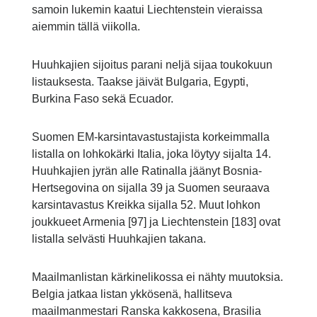
samoin lukemin kaatui Liechtenstein vieraissa
aiemmin tällä viikolla.
Huuhkajien sijoitus parani neljä sijaa toukokuun
listauksesta. Taakse jäivät Bulgaria, Egypti,
Burkina Faso sekä Ecuador.
Suomen EM-karsintavastustajista korkeimmalla
listalla on lohkokärki Italia, joka löytyy sijalta 14.
Huuhkajien jyrän alle Ratinalla jäänyt Bosnia-
Hertsegovina on sijalla 39 ja Suomen seuraava
karsintavastus Kreikka sijalla 52. Muut lohkon
joukkueet Armenia [97] ja Liechtenstein [183] ovat
listalla selvästi Huuhkajien takana.
Maailmanlistan kärkinelikossa ei nähty muutoksia.
Belgia jatkaa listan ykkösenä, hallitseva
maailmanmestari Ranska kakkosena, Brasilia