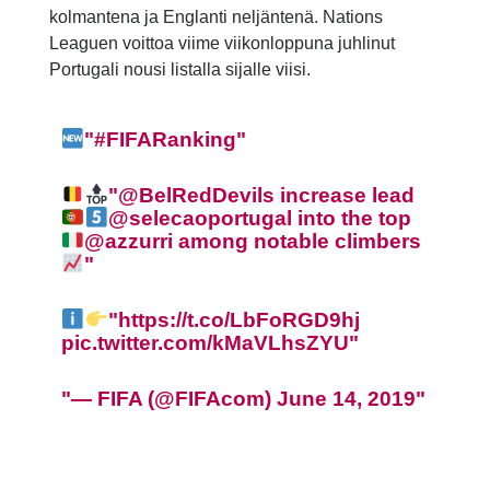
kolmantena ja Englanti neljäntenä. Nations
Leaguen voittoa viime viikonloppuna juhlinut
Portugali nousi listalla sijalle viisi.
#FIFARanking
@BelRedDevils
increase lead
@selecaoportugal
into the top
@azzurri
among notable climbers
https://t.co/LbFoRGD9hj
pic.twitter.com/kMaVLhsZYU
— FIFA (@FIFAcom)
June 14, 2019