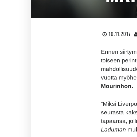
10.11.2017
Ennen siirtym
toiseen perin
mahdollisuude
vuotta myöhe
Mourinhon.
”Miksi Liverpo
seurasta kaks
tapaansa, joll
Laduman
mu