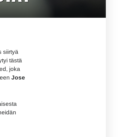
 siirtyä
tyi tästä
ed, joka
neen
Jose
aisesta
heidän