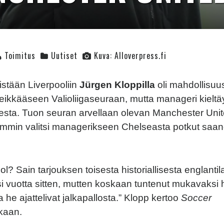
Toimitus
Uutiset
Kuva: Alloverpress.fi
istään Liverpooliin
Jürgen Kloppilla
oli mahdollisuus
teikkääseen Valioliigaseuraan, mutta manageri kieltäy
sta. Tuon seuran arvellaan olevan Manchester Unit
mmin valitsi managerikseen Chelseasta potkut saa
ol? Sain tarjouksen toisesta historiallisesta englantil
i vuotta sitten, mutten koskaan tuntenut mukavaksi 
a he ajattelivat jalkapallosta.” Klopp kertoo
Soccer
kaan.