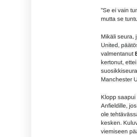
”Se ei vain tu
mutta se tuntu
Mikäli seura,
United, päätö
valmentanut
kertonut, ette
suosikkiseura
Manchester U
Klopp saapui 
Anfieldille, j
ole tehtäväss
kesken. Kuluv
viemiseen pää