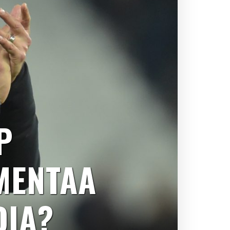
P
MENTAA
DIA?