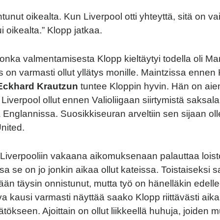
ntunut oikealta. Kun Liverpool otti yhteyttä, sitä on va
i oikealta.” Klopp jatkaa.
 jonka valmentamisesta Klopp kieltäytyi todella oli M
s on varmasti ollut yllätys monille. Maintzissa ennen
Eckhard Krautzun
tuntee Kloppin hyvin. Hän on ai
i Liverpool ollut ennen Valioliigaan siirtymistä saksal
 Englannissa. Suosikkiseuran arveltiin sen sijaan oll
nited.
Liverpooliin vakaana aikomuksenaan palauttaa loisto
ossa se on jo jonkin aikaa ollut kateissa. Toistaiseksi 
ään täysin onnistunut, mutta työ on hänelläkin edell
a kausi varmasti näyttää saako Klopp riittävästi aika
tökseen. Ajoittain on ollut liikkeellä huhuja, joiden