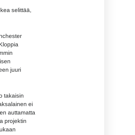
ikea selittää,
anchester
 Kloppia
emmin
aisen
een juuri
 takaisin
saksalainen ei
een auttamatta
a projektin
 mukaan