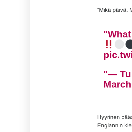
”Mikä päivä.
What
pic.t
— Tui
March
Hyyrinen pääs
Englannin kiel