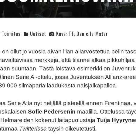
Toimitus
Uutiset
Kuva: TT, Daniella Matar
 on ollut jo vuosia aivan liian aliarvostettua pelin t
havaittavissa merkkejä, että tilanne alkaa pikkuhilja
eaan suuntaan. Tästä loistava esimerkki on Juventuk
älinen Serie A -ottelu, jossa Juventuksen Allianz-are
 000 silmäparia laadukasta naisjalkapalloa.
a Serie A:ta nyt neljällä pisteellä ennen Firentinaa, 
anskalaisen
Sofie Pedersenin
maalilla. Ottelussa täy
 Helmareiden kokenut laitapuolustaja
Tuija Hyyryne
ahtumaa
Twitterissä
täysin oikeutetusti.