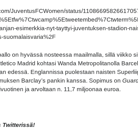
ter.com/JuventusFCWomen/status/110866958266170
rc%5Etfw%7Ctwcamp%5Etweetembed%7Ctwterm%5E
panjan-esimerkkia-nyt-tayttyi-juventuksen-stadion-nai
-suomalaisvaria%2F
allo on hyvässä nosteessa maailmalla, sillä viikko si
letico Madrid kohtasi Wanda Metropolitanolla Barcel
an edessä. Englannissa puolestaan naisten Superliiga
imuksen Barclay’s pankin kanssa. Sopimus on
Guard
uotinen ja arvoltaan n. 11,7 miljoonaa euroa.
Twitterissä!