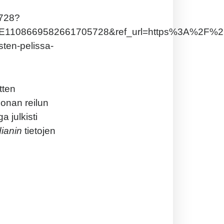
5728?
1108669582661705728&ref_url=https%3A%2F%2F
sten-pelissa-
tten
onan reilun
 julkisti
ianin
tietojen