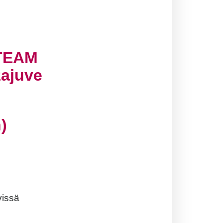
 TEAM
zajuve
)
vissä