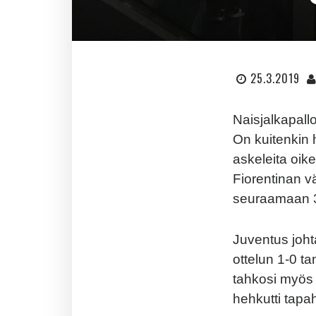
25.3.2019
Naisjalkapallo
On kuitenkin 
askeleita oik
Fiorentinan v
seuraamaan 39
Juventus johta
ottelun 1-0 t
tahkosi myös
hehkutti tap