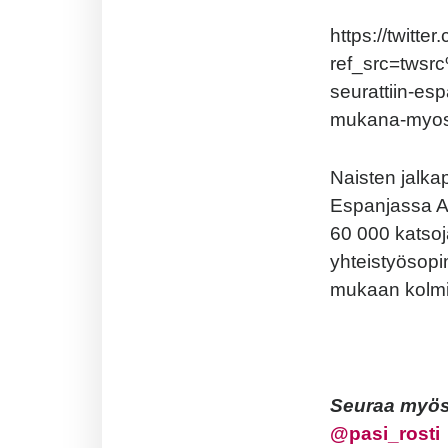
https://twit
ref_src=tws
seurattiin-es
mukana-myos
Naisten jalkap
Espanjassa At
60 000 katsoj
yhteistyösop
mukaan kolmiv
Seuraa myös 
@
pasi_rosti