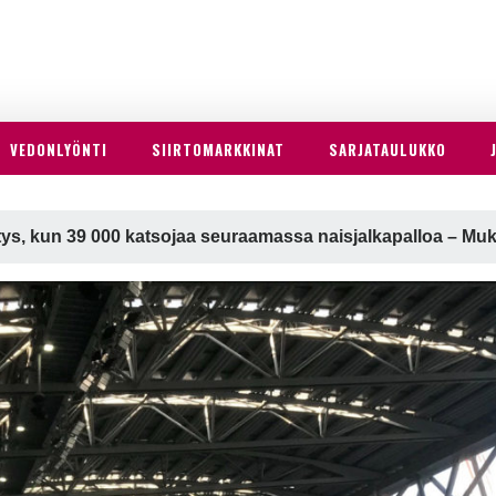
VEDONLYÖNTI
SIIRTOMARKKINAT
SARJATAULUKKO
ätys, kun 39 000 katsojaa seuraamassa naisjalkapalloa – M