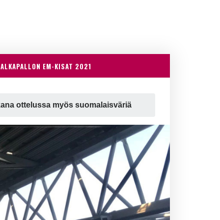
JALKAPALLON EM-KISAT 2021
ukana ottelussa myös suomalaisväriä