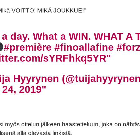
 Mikä VOITTO! MIKÄ JOUKKUE!”
 a day. What a WIN. WHAT A
#première
#finoallafine
#for
witter.com/sYRFhkq5YR
ja Hyyrynen (@tuijahyyrynen
 24, 2019
i myös ottelun jälkeen haastetteluun, joka on nähtä
isenä alla olevasta linkistä.