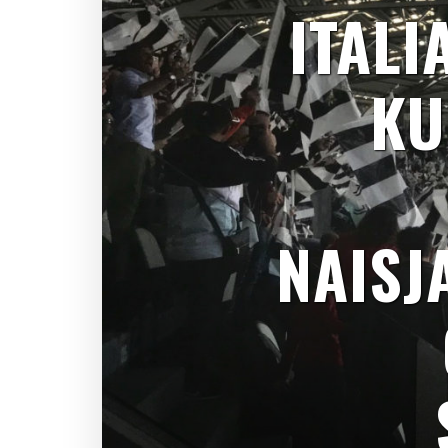
ITALI
KU
NAISJ