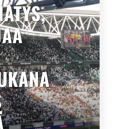
NÄTYS,
JAA
MUKANA
S
Ä