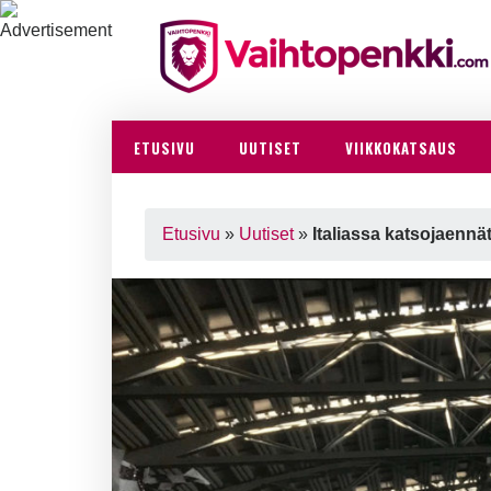
ETUSIVU
UUTISET
VIIKKOKATSAUS
Etusivu
»
Uutiset
»
Italiassa katsojaenn