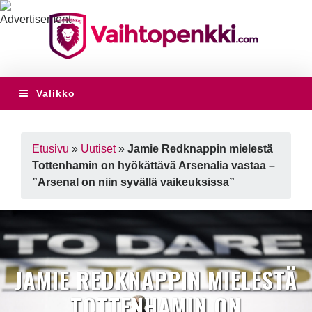
Valikko
Etusivu
»
Uutiset
»
Jamie Redknappin mielestä
Tottenhamin on hyökättävä Arsenalia vastaa –
”Arsenal on niin syvällä vaikeuksissa”
JAMIE REDKNAPPIN MIELESTÄ
TOTTENHAMIN ON