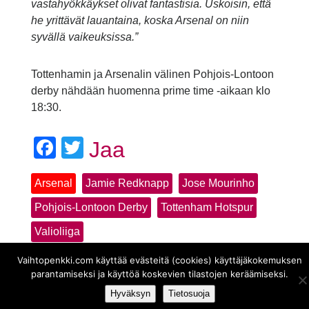
vastahyökkäykset olivat fantastisia. Uskoisin, että
he yrittävät lauantaina, koska Arsenal on niin
syvällä vaikeuksissa.”
Tottenhamin ja Arsenalin välinen Pohjois-Lontoon
derby nähdään huomenna prime time -aikaan klo
18:30.
Facebook
Twitter
Jaa
Arsenal
Jamie Redknapp
Jose Mourinho
Pohjois-Lontoon Derby
Tottenham Hotspur
Valioliiga
Vaihtopenkki.com käyttää evästeitä (cookies) käyttäjäkokemuksen
parantamiseksi ja käyttöä koskevien tilastojen keräämiseksi.
Hyväksyn
Tietosuoja