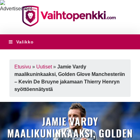
Valikko
Etusivu
»
Uutiset
»
Jamie Vardy
maalikuninkaaksi, Golden Glove Manchesteriin
– Kevin De Bruyne jakamaan Thierry Henryn
syöttöennätystä
JAMIE VARDY
MAALIKUNINKAAKSI, GOLDEN