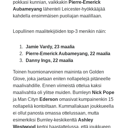
pokkasi kunnian, vaikkakin
Pierre-Emerick
Aubameyang
lähenteli Leicester-hyökkääjää
kahdella ensimmäisen puoliajan maalillaan.
Lopullinen maalitekijöiden top-3 menikin näin:
Jamie Vardy, 23 maalia
Pierre-Emerick Aubameyang, 22 maalia
Danny Ings, 22 maalia
Toinen huomionarvoinen maininta on Golden
Glove, joka jaetaan eniten nollapelejä pitäneelle
maalivahdille. Ennen viimeistä ottelua kaksi
maalivahtia oli ylitse muiden. Burnleyn
Nick Pope
ja Man Cityn
Ederson
omasivat kumpainenkin 15
nollapeliä kontoiltaan. Kummallakaan joukkueella
ei ollut panosta omassa ottelussaan, mutta
esimerkiksi Burnley-keskikenttä
Ashley
Westwood
kertoi haastattelussa, että joukkueen