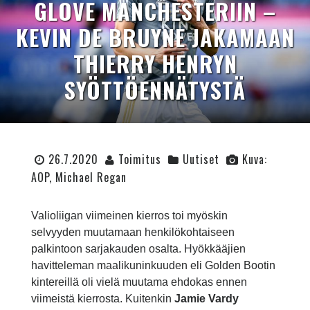
GLOVE MANCHESTERIIN –
KEVIN DE BRUYNE JAKAMAAN
THIERRY HENRYN
SYÖTTÖENNÄTYSTÄ
26.7.2020
Toimitus
Uutiset
Kuva:
AOP, Michael Regan
Valioliigan viimeinen kierros toi myöskin
selvyyden muutamaan henkilökohtaiseen
palkintoon sarjakauden osalta. Hyökkääjien
havitteleman maalikuninkuuden eli Golden Bootin
kintereillä oli vielä muutama ehdokas ennen
viimeistä kierrosta. Kuitenkin
Jamie Vardy