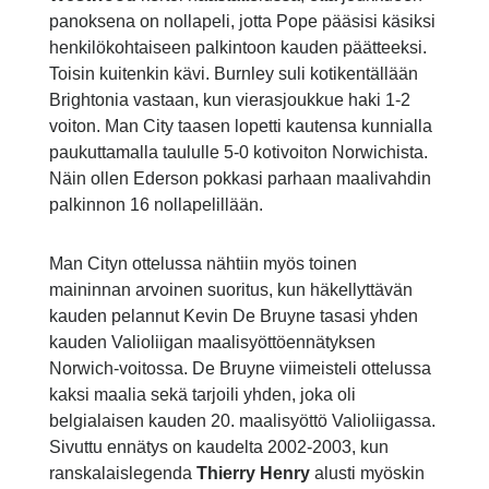
panoksena on nollapeli, jotta Pope pääsisi käsiksi
henkilökohtaiseen palkintoon kauden päätteeksi.
Toisin kuitenkin kävi. Burnley suli kotikentällään
Brightonia vastaan, kun vierasjoukkue haki 1-2
voiton. Man City taasen lopetti kautensa kunnialla
paukuttamalla taululle 5-0 kotivoiton Norwichista.
Näin ollen Ederson pokkasi parhaan maalivahdin
palkinnon 16 nollapelillään.
Man Cityn ottelussa nähtiin myös toinen
maininnan arvoinen suoritus, kun häkellyttävän
kauden pelannut Kevin De Bruyne tasasi yhden
kauden Valioliigan maalisyöttöennätyksen
Norwich-voitossa. De Bruyne viimeisteli ottelussa
kaksi maalia sekä tarjoili yhden, joka oli
belgialaisen kauden 20. maalisyöttö Valioliigassa.
Sivuttu ennätys on kaudelta 2002-2003, kun
ranskalaislegenda
Thierry Henry
alusti myöskin