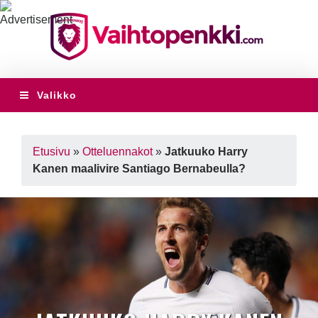
Valikko
Etusivu
»
Otteluennakot
»
Jatkuuko Harry
Kanen maalivire Santiago Bernabeulla?