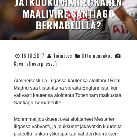
JATKUUKO HARRY KANEN
MAALIVIRE SANTIAGO
BERNABEULLA?
16.10.2017
Toimitus
Otteluennakot
Kuva: alloverpress.fi
Alavireisesti La Liigassa kautensa aloittanut Real
Madrid saa tiistai-iltana vieraita Englannista, kun
vahvasti kautensa aloittanut Tottenham matkustaa
Santiago Bernabeulle.
Molemmat joukkueet ovat aloittaneet Mestarien
liigassa vahvasti, ja joukkueet jakavatkin kuudella
pisteellä lohkon ykköspaikan kahden kierroksen