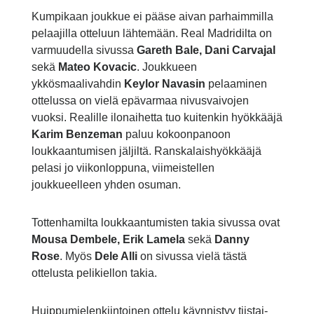
Kumpikaan joukkue ei pääse aivan parhaimmilla
pelaajilla otteluun lähtemään. Real Madridilta on
varmuudella sivussa
Gareth Bale, Dani Carvajal
sekä
Mateo Kovacic
. Joukkueen
ykkösmaalivahdin
Keylor Navasin
pelaaminen
ottelussa on vielä epävarmaa nivusvaivojen
vuoksi. Realille ilonaihetta tuo kuitenkin hyökkääjä
Karim Benzeman
paluu kokoonpanoon
loukkaantumisen jäljiltä. Ranskalaishyökkääjä
pelasi jo viikonloppuna, viimeistellen
joukkueelleen yhden osuman.
Tottenhamilta loukkaantumisten takia sivussa ovat
Mousa Dembele, Erik Lamela
sekä
Danny
Rose
. Myös
Dele Alli
on sivussa vielä tästä
ottelusta pelikiellon takia.
Huippumielenkiintoinen ottelu käynnistyy tiistai-