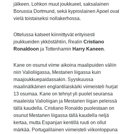
jälkeen. Lohkon muut joukkueet, saksalainen
Borussia Dortmund, sekä kyproslainen Apoel ovat
vielä toistaiseksi nollakerhossa.
Ottelussa katseet kiinnittyvät erityisesti
joukkueiden ykköstähtiin, Realin
Cristiano
Ronaldoon
ja Tottenhamin
Harry Kaneen
.
Kane on osunut viime aikoina maalipuiden väliin
niin Valioliigassa, Mestarien liigassa kuin
maajoukkuepaidassakin. Syyskuussa
maalinälkäinen englantilaiskärki viimeisteli hurjat
13 osumaa. Kane on tehnyt yli puolet seuransa
maaleista Valioliigan ja Mestarien liigan peleissä
tällä kaudella. Cristiano Ronaldo puolestaan on
osunut Mestarien liigassa tällä kaudella neljä
kertaa, mutta Espanjan kentillä ruuti on ollut
märkää. Portugalilainen viimeisteli viikonloppuna