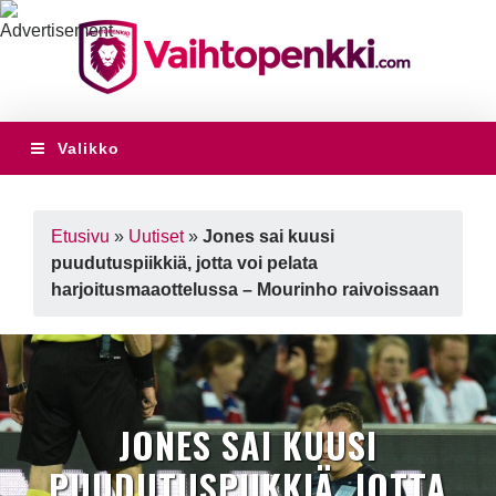
Valikko
Etusivu
»
Uutiset
»
Jones sai kuusi
puudutuspiikkiä, jotta voi pelata
harjoitusmaaottelussa – Mourinho raivoissaan
JONES SAI KUUSI
PUUDUTUSPIIKKIÄ, JOTTA