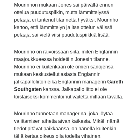
Mourinhon mukaan Jones sai päivällä ennen
ottelua puudutuspiikin, mutta lämmittelyssä
pelaaja ei tuntenut tilannetta hyväksi. Mourinho
kertoo, että lämmittelyn ja itse ottelun välissä
pelaaja sai vielä viisi puudutuspiikkiä lisää.
Mourinho on raivoissaan siitä, miten Englannin
maajoukkueessa hoidettiin Jonesin tilanne.
Mourinho ei kuitenkaan ole omien sanojensa
mukaan keskustellut asiasta Englannin
jalkapalloliiton eikä Englannin managerin
Gareth
Southgaten
kanssa. Jalkapalloliitto ei ole
toistaiseksi kommentoinut väitettä millään tavalla.
Mourinho tunnetaan managerina, joka löytää
valittamisen aihetta aivan kaikesta. Mikäli nämä
tiedot pitävät paikkaansa, on hänellä kuitenkin
tällä kertaa oikeus olla todella vihainen.