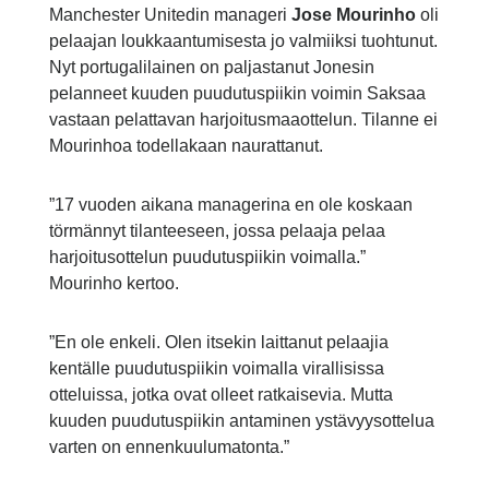
Manchester Unitedin manageri
Jose Mourinho
oli
pelaajan loukkaantumisesta jo valmiiksi tuohtunut.
Nyt portugalilainen on paljastanut Jonesin
pelanneet kuuden puudutuspiikin voimin Saksaa
vastaan pelattavan harjoitusmaaottelun. Tilanne ei
Mourinhoa todellakaan naurattanut.
”17 vuoden aikana managerina en ole koskaan
törmännyt tilanteeseen, jossa pelaaja pelaa
harjoitusottelun puudutuspiikin voimalla.”
Mourinho kertoo.
”En ole enkeli. Olen itsekin laittanut pelaajia
kentälle puudutuspiikin voimalla virallisissa
otteluissa, jotka ovat olleet ratkaisevia. Mutta
kuuden puudutuspiikin antaminen ystävyysottelua
varten on ennenkuulumatonta.”