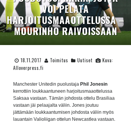
VOI PELATA
HARJOITUSMAAOTTELUSSA –
MOURINHO RAIVOISSAAN
18.11.2017
Toimitus
Uutiset
Kuva:
Alloverpress.fi
Manchester Unitedin puolustaja
Phil Jonesin
kerrottiin loukkaantuneen harjoitusmaaottelussa
Saksaa vastaan. Tämän johdosta ottelu Brasiliaa
vastaan jäi pelaajalta väliin. Jones joutuu
jättämään loukkaantumisen johdosta väliin myös
lauantain Valioliigan ottelun Newcastlea vastaan.