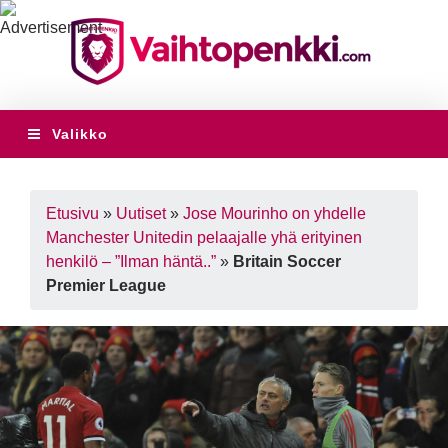
Valikko
Etusivu
»
Uutiset
»
Jose Mourinho on yhdelle
Manchester Unitedin pelaajalle yhä erityinen
henkilö – ”Ilman häntä..”
»
Britain Soccer
Premier League