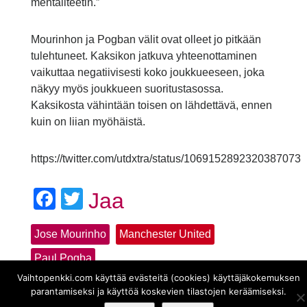
mentaliteetin.”
Mourinhon ja Pogban välit ovat olleet jo pitkään
tulehtuneet. Kaksikon jatkuva yhteenottaminen
vaikuttaa negatiivisesti koko joukkueeseen, joka
näkyy myös joukkueen suoritustasossa.
Kaksikosta vähintään toisen on lähdettävä, ennen
kuin on liian myöhäistä.
https://twitter.com/utdxtra/status/1069152892320387073
Facebook
Twitter
Jaa
Jose Mourinho
Manchester United
Paul Pogba
Vaihtopenkki.com käyttää evästeitä (cookies) käyttäjäkokemuksen
parantamiseksi ja käyttöä koskevien tilastojen keräämiseksi.