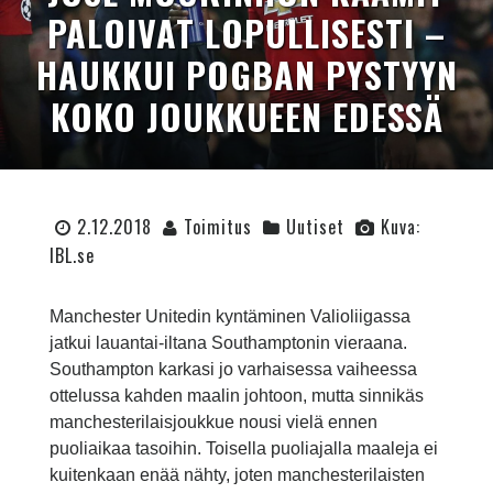
PALOIVAT LOPULLISESTI –
HAUKKUI POGBAN PYSTYYN
KOKO JOUKKUEEN EDESSÄ
2.12.2018
Toimitus
Uutiset
Kuva:
IBL.se
Manchester Unitedin kyntäminen Valioliigassa
jatkui lauantai-iltana Southamptonin vieraana.
Southampton karkasi jo varhaisessa vaiheessa
ottelussa kahden maalin johtoon, mutta sinnikäs
manchesterilaisjoukkue nousi vielä ennen
puoliaikaa tasoihin. Toisella puoliajalla maaleja ei
kuitenkaan enää nähty, joten manchesterilaisten