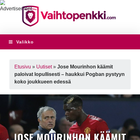
Valikko
Etusivu
»
Uutiset
»
Jose Mourinhon käämit
paloivat lopullisesti – haukkui Pogban pystyyn
koko joukkueen edessä
JOSE MOURINHON KÄÄMIT