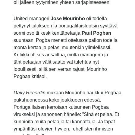
oli jälleen tyytyminen yhteen sarjapisteeseen.
United-manageri
Jose Mourinho
oli todella
pettynyt tulokseen ja portugalilaisluotsin syyttävä
sormi osoitti keskikenttäpelaaja
Paul Pogban
suuntaan. Pogba menetti ottelussa pallon todella
monta kertaa ja pelasi muutenkin ylimielisesti.
Kritiikki oli siis ansaittua, mutta managerin ja
tähtipelaajan välit saattoivat tulehtua nyt
lopullisesti, sillä sen verran rajusti Mourinho
Pogbaa kritisoi.
Daily Recordin
mukaan Mourinho haukkui Pogbaa
pukuhuoneessa koko joukkueen edessä.
Portugalilaisen kerrotaan kutsuneen Pogbaa
virukseksi ja sanoneen hänelle: ”Sinä et pelaa. Et
kunnioita muita pelaajia tai kannattajia. Ja tapat
ympärilläsi olevien hyvien, rehellisten ihmisten