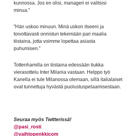
kunnossa. Jos en olisi, manageri ei valitsisi
minua.”
”Hän uskoo minuun. Minä uskon itseeni ja
toivottavasti onnistun tekemään pari maalia
tiistaina, jotta voimme lopettaa asiasta
puhumisen.”
Tottenhamilla on tiistaina edessään tiukka
vierasottelu Inter Milania vastaan. Helppo työ
Kanella ei tule Milanossa olemaan, sillä italialaiset
ovat tunnettuja hyvästä puolustuspelaamisestaan.
Seuraa myös Twitterissä!
@
pasi_rosti
@vaihtopenkkicom