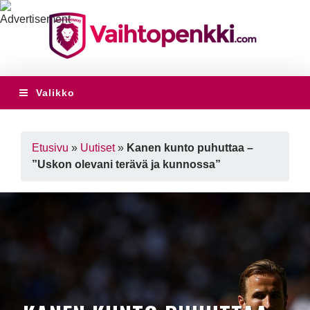
Valikko
Etusivu
»
Uutiset
»
Kanen kunto puhuttaa –
”Uskon olevani terävä ja kunnossa”