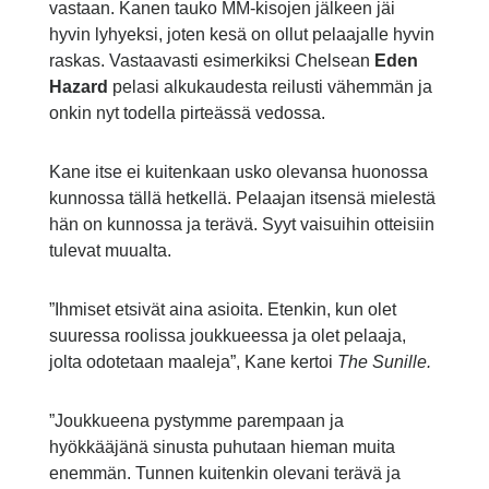
vastaan. Kanen tauko MM-kisojen jälkeen jäi
hyvin lyhyeksi, joten kesä on ollut pelaajalle hyvin
raskas. Vastaavasti esimerkiksi Chelsean
Eden
Hazard
pelasi alkukaudesta reilusti vähemmän ja
onkin nyt todella pirteässä vedossa.
Kane itse ei kuitenkaan usko olevansa huonossa
kunnossa tällä hetkellä. Pelaajan itsensä mielestä
hän on kunnossa ja terävä. Syyt vaisuihin otteisiin
tulevat muualta.
”Ihmiset etsivät aina asioita. Etenkin, kun olet
suuressa roolissa joukkueessa ja olet pelaaja,
jolta odotetaan maaleja”, Kane kertoi
The Sunille.
”Joukkueena pystymme parempaan ja
hyökkääjänä sinusta puhutaan hieman muita
enemmän. Tunnen kuitenkin olevani terävä ja