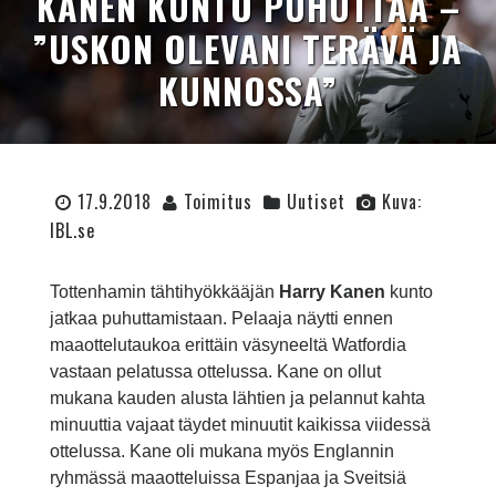
KANEN KUNTO PUHUTTAA –
”USKON OLEVANI TERÄVÄ JA
KUNNOSSA”
17.9.2018
Toimitus
Uutiset
Kuva:
IBL.se
Tottenhamin tähtihyökkääjän
Harry Kanen
kunto
jatkaa puhuttamistaan. Pelaaja näytti ennen
maaottelutaukoa erittäin väsyneeltä Watfordia
vastaan pelatussa ottelussa. Kane on ollut
mukana kauden alusta lähtien ja pelannut kahta
minuuttia vajaat täydet minuutit kaikissa viidessä
ottelussa. Kane oli mukana myös Englannin
ryhmässä maaotteluissa Espanjaa ja Sveitsiä