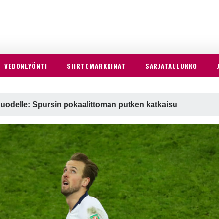
VEDONLYÖNTI
SIIRTOMARKKINAT
SARJATAULUKKO
vuodelle: Spursin pokaalittoman putken katkaisu