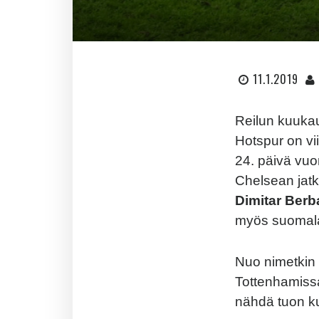
11.1.2019
Reilun kuukau
Hotspur on vi
24. päivä vuo
Chelsean jatk
Dimitar Berb
myös suomal
Nuo nimetkin k
Tottenhamiss
nähdä tuon k