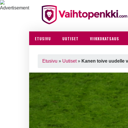
ETUSIVU
UUTISET
VIIKKOKATSAUS
Etusivu
»
Uutiset
»
Kanen toive uudelle 