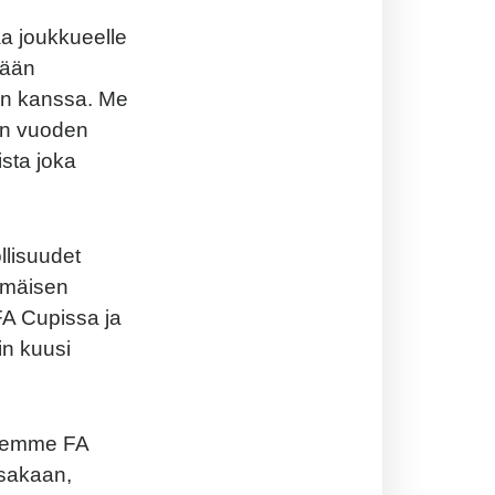
taa joukkueelle
tään
en kanssa. Me
jän vuoden
sta joka
llisuudet
immäisen
A Cupissa ja
in kuusi
olemme FA
ssakaan,