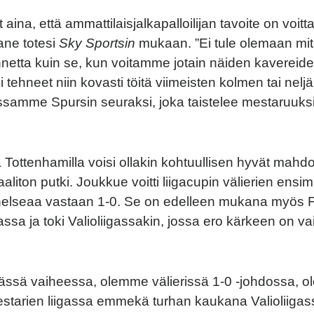
aina, että ammattilaisjalkapalloilijan tavoite on voit
ane totesi
Sky Sportsin
mukaan. ”Ei tule olemaan mi
netta kuin se, kun voitamme jotain näiden kavereid
 tehneet niin kovasti töitä viimeisten kolmen tai nel
samme Spursin seuraksi, joka taistelee mestaruuksi
 Tottenhamilla voisi ollakin kohtuullisen hyvät mahdo
aliton putki. Joukkue voitti liigacupin välierien ens
helseaa vastaan 1-0. Se on edelleen mukana myös F
assa ja toki Valioliigassakin, jossa ero kärkeen on va
ssä vaiheessa, olemme välierissä 1-0 -johdossa, 
starien liigassa emmekä turhan kaukana Valioliiga