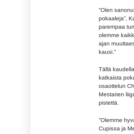
”Olen sanonut 
pokaaleja”, K
parempaa tun
olemme kaikki
ajan muuttaes
kausi.”
Tällä kaudella
katkaista poka
osaottelun C
Mestarien liig
pistettä.
”Olemme hyvä
Cupissa ja Me