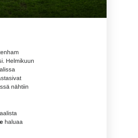
ttenham
si. Helmikuun
alissa
stasivat
eissä nähtiin
aalista
e
haluaa