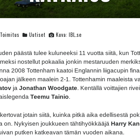
Toimitus
Uutiset
Kuva: IBL.se
den päästä tulee kuluneeksi 11 vuotta siitä, kun To
imeksi nostellut pokaalia jonkin mestaruuden merkik
nna 2008 Tottenham kaatoi Englannin liigacupin fina
oajan jälkeen maalein 2-1. Tottenhamin maaleista va
atov
ja
Jonathan Woodgate
. Kentällä voittajien riv
aislegenda
Teemu Tainio
.
ertovat jotain siitä, kuinka pitkä aika edellisestä pok
a on. Nykyisen joukkueen tähtihyökkääjä
Harry Kan
uivan putken katkeavan tämän vuoden aikana.