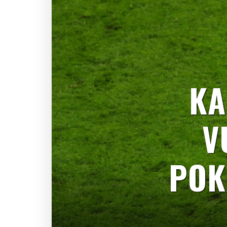
KA
V
POK