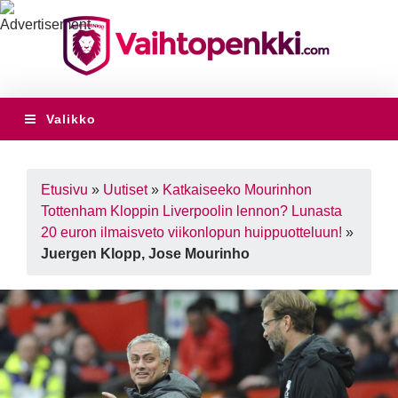
Valikko
Etusivu
»
Uutiset
»
Katkaiseeko Mourinhon
Tottenham Kloppin Liverpoolin lennon? Lunasta
20 euron ilmaisveto viikonlopun huippuotteluun!
»
Juergen Klopp, Jose Mourinho