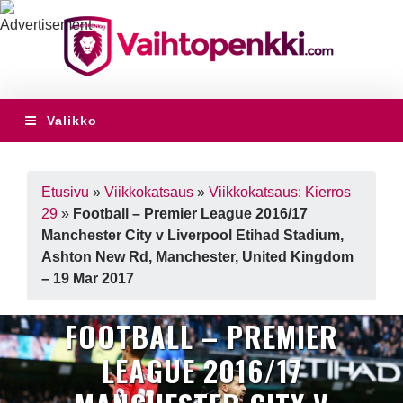
Valikko
Etusivu
»
Viikkokatsaus
»
Viikkokatsaus: Kierros
29
»
Football – Premier League 2016/17
Manchester City v Liverpool Etihad Stadium,
Ashton New Rd, Manchester, United Kingdom
– 19 Mar 2017
FOOTBALL – PREMIER
LEAGUE 2016/17