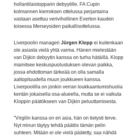
hollantilaistopparin debyytille. FA Cupin
kolmannen kierroksen ottelussa perjantaina
vastaan asettuu verivihollinen Everton kauden
toisessa Merseysiden paikallisottelussa.
Liverpoolin manageri
Jürgen Klopp
ei kuitenkaan
ole asiasta vielä yhtä varma. Hänen mielestään
van Dijkin debyytin kanssa on turha hätäillä. Klopp
mainitsee keskuspuolustuksen olevan paikka,
jossa ehdottoman tärkeää on olla samalla
aaltopituudella muun joukkueen kanssa.
Liverpoolilla on jonkin verran loukkaantumishuolia
kentän jokaisella osa-alueella, mutta se ei vaikuta
Kloppin päätökseen van Dijkin peluuttamisesta.
”Virgilin kanssa on eri asia, hän on tietysti terve.
Nyt minun täytyy tehdä päätös tämän pelin
suhteen. Mitään ei ole vielä päätetty, saa nähdä