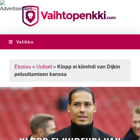
Valikko
Etusivu
»
Uutiset
»
Klopp ei kiirehdi van Dijkin
peluuttamisen kanssa