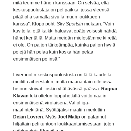
mitä teemme hänen kanssaan. On selvää, että
keskuspuolustaja on pelipaikka, jossa yleensä
pitää olla samalla sivulla muun joukkueen
kanssa”, Klopp pohti
Sky Sportsin
mukaan. ”Voin
kuvitella, että kaikki haluavat epätoivoisesti nähdä
hänet kentällä. Mutta meidän mielestämme kiirettä
ei ole. On paljon tärkeämpää, kuinka paljon hyviä
pelejä hän pelaa kuin koska hän pelaa
ensimmäisen pelinsä.”
Liverpoolin keskuspuolustusta on tällä kaudella
moitittu aiheestakin, mutta maanantain ottelussa
he onnistuivat, joskin yllättävässä päässä.
Ragnar
Klavan
teki ottelun loppuhetkillä voittomaalin
ensimmäisenä virolaisena Valioliiga-
maalintekijänä. Syöttäjäksi maaliin merkittiin
Dejan Lovren
. Myös
Joel Matip
on palannut
hiljattain pelikuntoon loukkaantumisestaan, joten
vaihtoehtoja Kloppilla on.