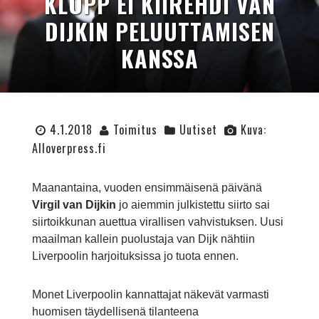
KLOPP EI KIIREHDI VAN
DIJKIN PELUUTTAMISEN
KANSSA
4.1.2018
Toimitus
Uutiset
Kuva:
Alloverpress.fi
Maanantaina, vuoden ensimmäisenä päivänä
Virgil van Dijkin
jo aiemmin julkistettu siirto sai
siirtoikkunan auettua virallisen vahvistuksen. Uusi
maailman kallein puolustaja van Dijk nähtiin
Liverpoolin harjoituksissa jo tuota ennen.
Monet Liverpoolin kannattajat näkevät varmasti
huomisen täydellisenä tilanteena