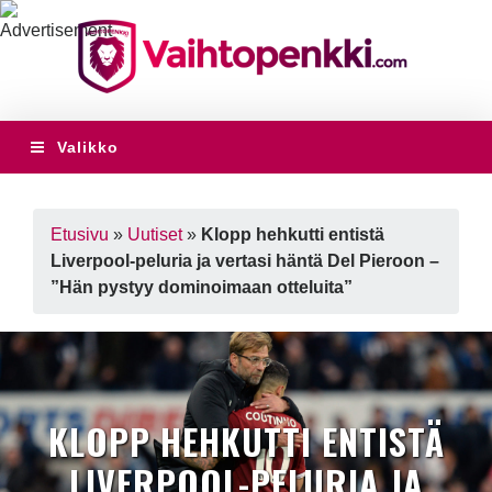
Valikko
Etusivu
»
Uutiset
»
Klopp hehkutti entistä
Liverpool-peluria ja vertasi häntä Del Pieroon –
”Hän pystyy dominoimaan otteluita”
KLOPP HEHKUTTI ENTISTÄ
LIVERPOOL-PELURIA JA