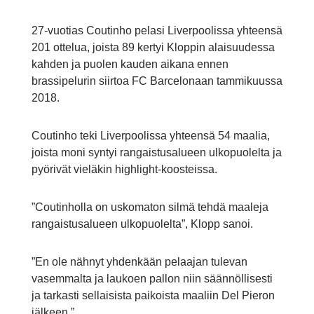
27-vuotias Coutinho pelasi Liverpoolissa yhteensä
201 ottelua, joista 89 kertyi Kloppin alaisuudessa
kahden ja puolen kauden aikana ennen
brassipelurin siirtoa FC Barcelonaan tammikuussa
2018.
Coutinho teki Liverpoolissa yhteensä 54 maalia,
joista moni syntyi rangaistusalueen ulkopuolelta ja
pyörivät vieläkin highlight-koosteissa.
”Coutinholla on uskomaton silmä tehdä maaleja
rangaistusalueen ulkopuolelta”, Klopp sanoi.
”En ole nähnyt yhdenkään pelaajan tulevan
vasemmalta ja laukoen pallon niin säännöllisesti
ja tarkasti sellaisista paikoista maaliin Del Pieron
jälkeen.”