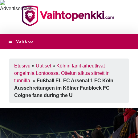
Valikko
Etusivu
»
Uutiset
»
Kölnin fanit aiheuttivat
ongelmia Lontoossa. Ottelun alkua siirrettiin
tunnilla.
»
Fußball EL FC Arsenal 1 FC Köln
Ausschreitungen im Kölner Fanblock FC
Colgne fans during the U