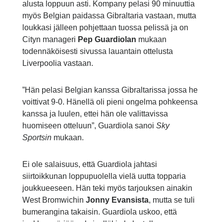
alusta loppuun asti. Kompany pelasi 90 minuuttia
myös Belgian paidassa Gibraltaria vastaan, mutta
loukkasi jälleen pohjettaan tuossa pelissä ja on
Cityn manageri
Pep Guardiolan
mukaan
todennäköisesti sivussa lauantain ottelusta
Liverpoolia vastaan.
”Hän pelasi Belgian kanssa Gibraltarissa jossa he
voittivat 9-0. Hänellä oli pieni ongelma pohkeensa
kanssa ja luulen, ettei hän ole valittavissa
huomiseen otteluun”, Guardiola sanoi
Sky
Sportsin
mukaan.
Ei ole salaisuus, että Guardiola jahtasi
siirtoikkunan loppupuolella vielä uutta topparia
joukkueeseen. Hän teki myös tarjouksen ainakin
West Bromwichin
Jonny Evansista
, mutta se tuli
bumerangina takaisin. Guardiola uskoo, että