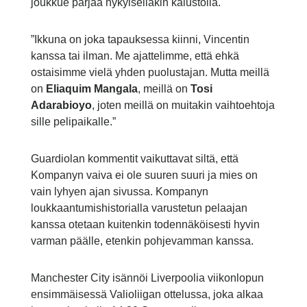
joukkue pärjää nykyiselläkin kalustolla.
”Ikkuna on joka tapauksessa kiinni, Vincentin
kanssa tai ilman. Me ajattelimme, että ehkä
ostaisimme vielä yhden puolustajan. Mutta meillä
on
Eliaquim Mangala
, meillä on
Tosi
Adarabioyo
, joten meillä on muitakin vaihtoehtoja
sille pelipaikalle.”
Guardiolan kommentit vaikuttavat siltä, että
Kompanyn vaiva ei ole suuren suuri ja mies on
vain lyhyen ajan sivussa. Kompanyn
loukkaantumishistorialla varustetun pelaajan
kanssa otetaan kuitenkin todennäköisesti hyvin
varman päälle, etenkin pohjevamman kanssa.
Manchester City isännöi Liverpoolia viikonlopun
ensimmäisessä Valioliigan ottelussa, joka alkaa