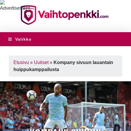
Valikko
Etusivu
»
Uutiset
»
Kompany sivuun lauantain
huippukamppailusta