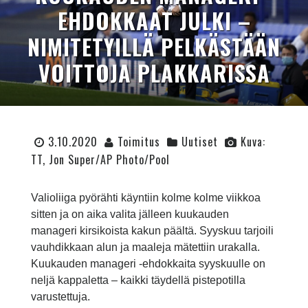
EHDOKKAAT JULKI –
NIMITETYILLÄ PELKÄSTÄÄN
VOITTOJA PLAKKARISSA
3.10.2020
Toimitus
Uutiset
Kuva:
TT, Jon Super/AP Photo/Pool
Valioliiga pyörähti käyntiin kolme kolme viikkoa
sitten ja on aika valita jälleen kuukauden
manageri kirsikoista kakun päältä. Syyskuu tarjoili
vauhdikkaan alun ja maaleja mätettiin urakalla.
Kuukauden manageri -ehdokkaita syyskuulle on
neljä kappaletta – kaikki täydellä pistepotilla
varustettuja.