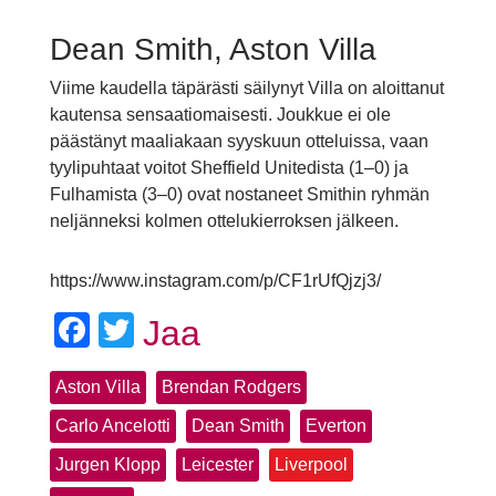
Dean Smith, Aston Villa
Viime kaudella täpärästi säilynyt Villa on aloittanut
kautensa sensaatiomaisesti. Joukkue ei ole
päästänyt maaliakaan syyskuun otteluissa, vaan
tyylipuhtaat voitot Sheffield Unitedista (1–0) ja
Fulhamista (3–0) ovat nostaneet Smithin ryhmän
neljänneksi kolmen ottelukierroksen jälkeen.
https://www.instagram.com/p/CF1rUfQjzj3/
Facebook
Twitter
Jaa
Aston Villa
Brendan Rodgers
Carlo Ancelotti
Dean Smith
Everton
Jurgen Klopp
Leicester
Liverpool