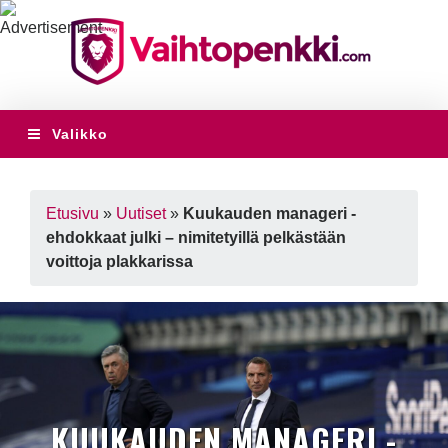
Valikko
Etusivu
»
Uutiset
»
Kuukauden manageri -
ehdokkaat julki – nimitetyillä pelkästään
voittoja plakkarissa
KUUKAUDEN MANAGERI -