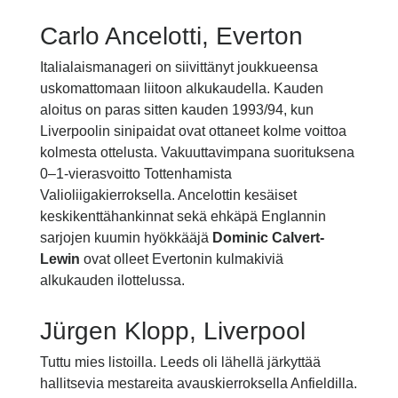
Carlo Ancelotti, Everton
Italialaismanageri on siivittänyt joukkueensa
uskomattomaan liitoon alkukaudella. Kauden
aloitus on paras sitten kauden 1993/94, kun
Liverpoolin sinipaidat ovat ottaneet kolme voittoa
kolmesta ottelusta. Vakuuttavimpana suorituksena
0–1-vierasvoitto Tottenhamista
Valioliigakierroksella. Ancelottin kesäiset
keskikenttähankinnat sekä ehkäpä Englannin
sarjojen kuumin hyökkääjä
Dominic Calvert-
Lewin
ovat olleet Evertonin kulmakiviä
alkukauden ilottelussa.
Jürgen Klopp, Liverpool
Tuttu mies listoilla. Leeds oli lähellä järkyttää
hallitsevia mestareita avauskierroksella Anfieldilla.