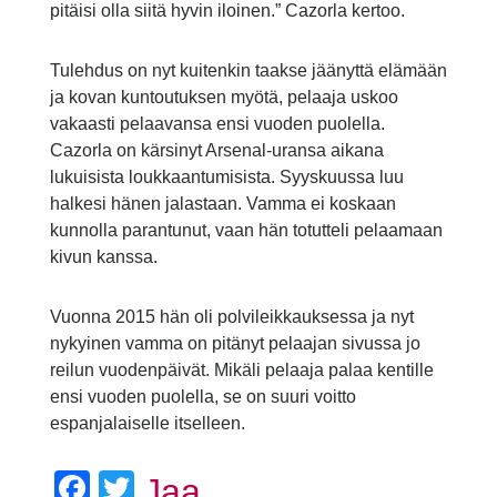
pitäisi olla siitä hyvin iloinen.” Cazorla kertoo.
Tulehdus on nyt kuitenkin taakse jäänyttä elämään
ja kovan kuntoutuksen myötä, pelaaja uskoo
vakaasti pelaavansa ensi vuoden puolella.
Cazorla on kärsinyt Arsenal-uransa aikana
lukuisista loukkaantumisista. Syyskuussa luu
halkesi hänen jalastaan. Vamma ei koskaan
kunnolla parantunut, vaan hän totutteli pelaamaan
kivun kanssa.
Vuonna 2015 hän oli polvileikkauksessa ja nyt
nykyinen vamma on pitänyt pelaajan sivussa jo
reilun vuodenpäivät. Mikäli pelaaja palaa kentille
ensi vuoden puolella, se on suuri voitto
espanjalaiselle itselleen.
Facebook
Twitter
Jaa