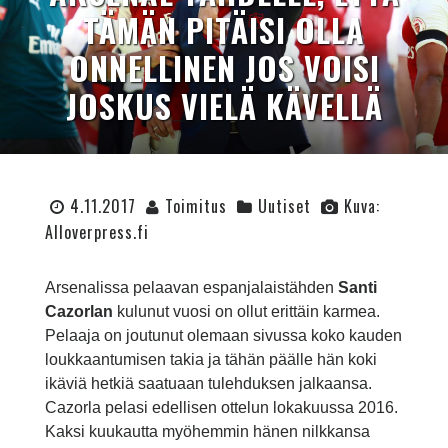
TÄMÄN PITÄISI OLLA
ONNELLINEN JOS VOISI
JOSKUS VIELÄ KÄVELLÄ
4.11.2017
Toimitus
Uutiset
Kuva:
Alloverpress.fi
Arsenalissa pelaavan espanjalaistähden
Santi
Cazorlan
kulunut vuosi on ollut erittäin karmea.
Pelaaja on joutunut olemaan sivussa koko kauden
loukkaantumisen takia ja tähän päälle hän koki
ikäviä hetkiä saatuaan tulehduksen jalkaansa.
Cazorla pelasi edellisen ottelun lokakuussa 2016.
Kaksi kuukautta myöhemmin hänen nilkkansa