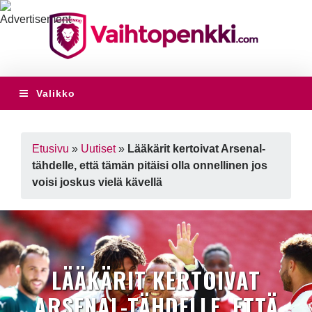
Valikko
Etusivu
»
Uutiset
»
Lääkärit kertoivat Arsenal-
tähdelle, että tämän pitäisi olla onnellinen jos
voisi joskus vielä kävellä
LÄÄKÄRIT KERTOIVAT
ARSENAL-TÄHDELLE, ETTÄ