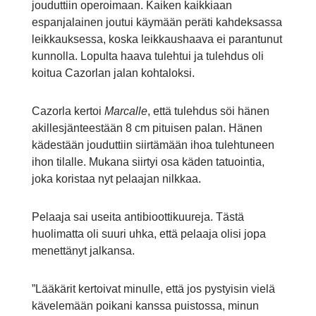
jouduttiin operoimaan. Kaiken kaikkiaan
espanjalainen joutui käymään peräti kahdeksassa
leikkauksessa, koska leikkaushaava ei parantunut
kunnolla. Lopulta haava tulehtui ja tulehdus oli
koitua Cazorlan jalan kohtaloksi.
Cazorla kertoi
Marcalle
, että tulehdus söi hänen
akillesjänteestään 8 cm pituisen palan. Hänen
kädestään jouduttiin siirtämään ihoa tulehtuneen
ihon tilalle. Mukana siirtyi osa käden tatuointia,
joka koristaa nyt pelaajan nilkkaa.
Pelaaja sai useita antibioottikuureja. Tästä
huolimatta oli suuri uhka, että pelaaja olisi jopa
menettänyt jalkansa.
”Lääkärit kertoivat minulle, että jos pystyisin vielä
kävelemään poikani kanssa puistossa, minun