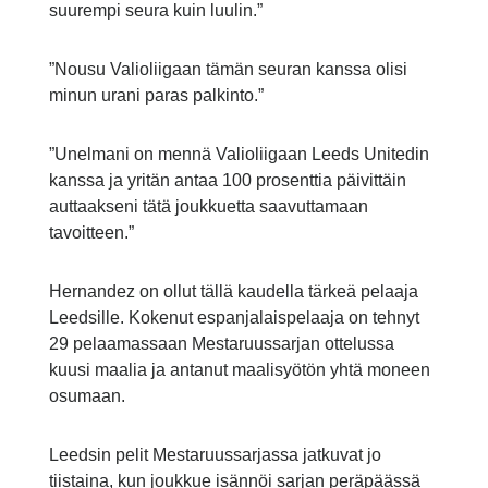
suurempi seura kuin luulin.”
”Nousu Valioliigaan tämän seuran kanssa olisi
minun urani paras palkinto.”
”Unelmani on mennä Valioliigaan Leeds Unitedin
kanssa ja yritän antaa 100 prosenttia päivittäin
auttaakseni tätä joukkuetta saavuttamaan
tavoitteen.”
Hernandez on ollut tällä kaudella tärkeä pelaaja
Leedsille. Kokenut espanjalaispelaaja on tehnyt
29 pelaamassaan Mestaruussarjan ottelussa
kuusi maalia ja antanut maalisyötön yhtä moneen
osumaan.
Leedsin pelit Mestaruussarjassa jatkuvat jo
tiistaina, kun joukkue isännöi sarjan peräpäässä