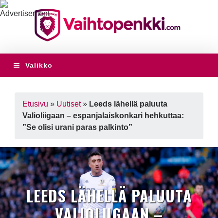
Valikko
Etusivu
»
Uutiset
»
Leeds lähellä paluuta
Valioliigaan – espanjalaiskonkari hehkuttaa:
”Se olisi urani paras palkinto”
LEEDS LÄHELLÄ PALUUTA
VALIOLIIGAAN –