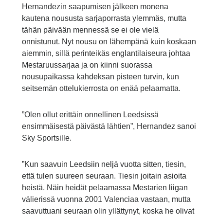
Hernandezin saapumisen jälkeen monena
kautena noususta sarjaporrasta ylemmäs, mutta
tähän päivään mennessä se ei ole vielä
onnistunut. Nyt nousu on lähempänä kuin koskaan
aiemmin, sillä perinteikäs englantilaiseura johtaa
Mestaruussarjaa ja on kiinni suorassa
nousupaikassa kahdeksan pisteen turvin, kun
seitsemän ottelukierrosta on enää pelaamatta.
”Olen ollut erittäin onnellinen Leedsissä
ensimmäisestä päivästä lähtien”, Hernandez sanoi
Sky Sportsille.
”Kun saavuin Leedsiin neljä vuotta sitten, tiesin,
että tulen suureen seuraan. Tiesin joitain asioita
heistä. Näin heidät pelaamassa Mestarien liigan
välierissä vuonna 2001 Valenciaa vastaan, mutta
saavuttuani seuraan olin yllättynyt, koska he olivat