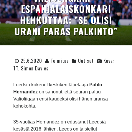
ESPANJALAISKONKARI
HEHKUTTAA: ”SE OLISI
URANI PARAS PALKINTO”
29.6.2020
Toimitus
Uutiset
Kuva:
TT, Simon Davies
Leedsin kokenut keskikenttäpelaaja
Pablo
Hernandez
on sanonut, että seuran paluu
Valioliigaan ensi kaudeksi olisi hänen uransa
kohokohta.
35-vuotias Hernandez on edustanut Leedsiä
kesästä 2016 lähtien. Leeds on taistellut