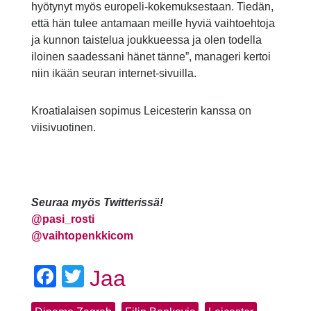
hyötynyt myös europeli-kokemuksestaan. Tiedän,
että hän tulee antamaan meille hyviä vaihtoehtoja
ja kunnon taistelua joukkueessa ja olen todella
iloinen saadessani hänet tänne”, manageri kertoi
niin ikään seuran internet-sivuilla.
Kroatialaisen sopimus Leicesterin kanssa on
viisivuotinen.
Seuraa myös Twitterissä!
@
pasi_rosti
@vaihtopenkkicom
Facebook
Twitter
Jaa