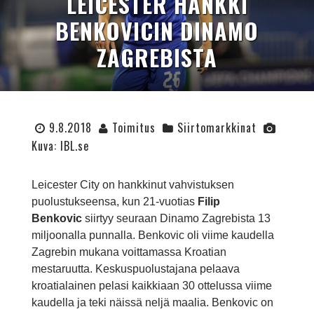
LEICESTER HANKKI
BENKOVICIN DINAMO
ZAGREBISTA
9.8.2018
Toimitus
Siirtomarkkinat
Kuva: IBL.se
Leicester City on hankkinut vahvistuksen
puolustukseensa, kun 21-vuotias
Filip
Benkovic
siirtyy seuraan Dinamo Zagrebista 13
miljoonalla punnalla. Benkovic oli viime kaudella
Zagrebin mukana voittamassa Kroatian
mestaruutta. Keskuspuolustajana pelaava
kroatialainen pelasi kaikkiaan 30 ottelussa viime
kaudella ja teki näissä neljä maalia. Benkovic on