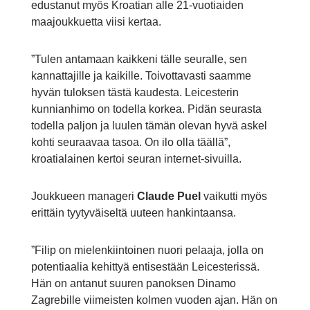
edustanut myös Kroatian alle 21-vuotiaiden
maajoukkuetta viisi kertaa.
”Tulen antamaan kaikkeni tälle seuralle, sen
kannattajille ja kaikille. Toivottavasti saamme
hyvän tuloksen tästä kaudesta. Leicesterin
kunnianhimo on todella korkea. Pidän seurasta
todella paljon ja luulen tämän olevan hyvä askel
kohti seuraavaa tasoa. On ilo olla täällä”,
kroatialainen kertoi seuran internet-sivuilla.
Joukkueen manageri
Claude Puel
vaikutti myös
erittäin tyytyväiseltä uuteen hankintaansa.
”Filip on mielenkiintoinen nuori pelaaja, jolla on
potentiaalia kehittyä entisestään Leicesterissä.
Hän on antanut suuren panoksen Dinamo
Zagrebille viimeisten kolmen vuoden ajan. Hän on