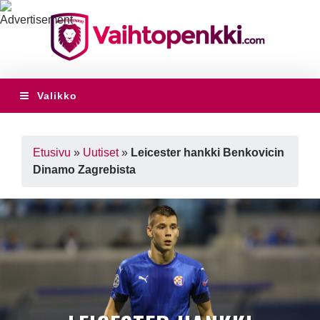
Valikko
Etusivu
»
Uutiset
»
Leicester hankki Benkovicin
Dinamo Zagrebista