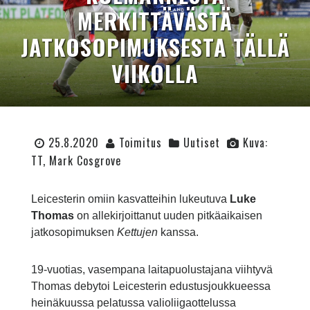
MERKITTÄVÄSTÄ
JATKOSOPIMUKSESTA TÄLLÄ
VIIKOLLA
25.8.2020
Toimitus
Uutiset
Kuva:
TT, Mark Cosgrove
Leicesterin omiin kasvatteihin lukeutuva
Luke
Thomas
on allekirjoittanut uuden pitkäaikaisen
jatkosopimuksen
Kettujen
kanssa.
19-vuotias, vasempana laitapuolustajana viihtyvä
Thomas debytoi Leicesterin edustusjoukkueessa
heinäkuussa pelatussa valioliigaottelussa