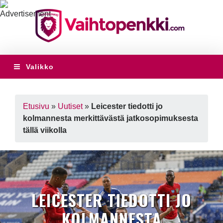
Valikko
Etusivu
»
Uutiset
»
Leicester tiedotti jo
kolmannesta merkittävästä jatkosopimuksesta
tällä viikolla
LEICESTER TIEDOTTI JO
KOLMANNESTA