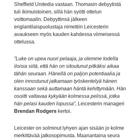
Sheffield Unitedia vastaan. Thomasin debyytistä
tuli ikimuistoinen, sillä hän syötti ottelun
voittomaalin. Debyyttinsä jälkeen
englantilaispuolustaja nimettiin Leicesterin
avaukseen myös kauden kahdessa viimeisessä
ottelussa.
”Luke on upea nuori pelaaja, ja olemme todella
iloisia siitä, että hän on sitoutunut pitkäksi aikaa
tähän seuraan. Hänellä on paljon potentiaalia ja
olen innostunut jatkamaan työskentelyä hänen
kanssaan sekä auttamaan häntä kehittymään. Hän
osoitti valtavaa kykyään kolmessa pelissä, jotka
hän pelasi kauden lopussa”
, Leicesterin manageri
Brendan Rodgers
kertoi.
Leicester on solminut lyhyen ajan sisään jo kolme
merkittävää jatkosopimusta. Maanantaina seura