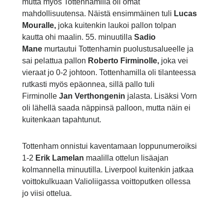
mutta myös Tottenhamilla oli omat
mahdollisuutensa. Näistä ensimmäinen tuli
Lucas
Mouralle,
joka kuitenkin laukoi pallon tolpan
kautta ohi maalin. 55. minuutilla
Sadio
Mane
murtautui Tottenhamin puolustusalueelle ja
sai pelattua pallon
Roberto Firminolle,
joka vei
vieraat jo 0-2 johtoon. Tottenhamilla oli tilanteessa
rutkasti myös epäonnea, sillä pallo tuli
Firminolle
Jan Verthongenin
jalasta. Lisäksi Vorn
oli lähellä saada näppinsä palloon, mutta näin ei
kuitenkaan tapahtunut.
Tottenham onnistui kaventamaan loppunumeroiksi
1-2
Erik Lamelan
maalilla ottelun lisäajan
kolmannella minuutilla. Liverpool kuitenkin jatkaa
voittokulkuaan Valioliigassa voittoputken ollessa
jo viisi ottelua.