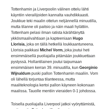
Tottenhamin ja Liverpoolin välinen ottelu lähti
käyntiin vierailijoiden kannalta vauhdikkaasti.
Joukkue teki maalin ottelun neljännellä minuutilla,
mutta tilanne oli paitsio ja näin maali hylättiin.
Tottenham pelasi ilman ratista kärähtänyttä
ykkösmaalivahtiaan ja kapteeniaan
Hugo
Llorisia,
joka on tällä hetkellä loukkaantuneena.
Llorisia paikkasi
Michel Vorm,
joka joutui heti
ensimmäisellä puoliajalla pitämään joukkuettaan
pystyssä. Hollantilainen joutui taipumaan
ensimmäisen kerran 39. minuutilla, kun
Georginio
Wijnaldum
puski pallon Tottenhamin maaliin. Vorn
oli lähellä torjuntaa tilanteessa, mutta
maaliteknologia kertoi pallon käyneen kokonaan
maalissa. Tauolle mentiin vieraiden 0-1 johdossa.
Toisella puoliajalla Liverpool jatkoi vyöryttämistä,