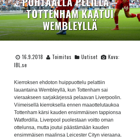
PUHTAALLA PELILLÄ –
TOTTENHAM KAATUI
WEMBLEYLLÄ
16.9.2018
Toimitus
Uutiset
Kuva:
IBL.se
Kierroksen ehdoton huippuottelu pelattiin
lauantaina Wembleyllä, kun Tottenham sai
vieraakseen sarjakärjessä pelaavan Liverpoolin.
Viimeisellä kierroksella ennen maaottelutaukoa
Tottenham kärsi kauden ensimmäisen tappionsa
Watfordilla. Liverpool puolestaan voitto oman
ottelunsa, mutta joutui päästämään kauden
ensimmäisen maalinsa Leicester Cityn vieraana.