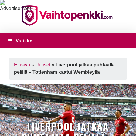
Valikko
Etusivu
»
Uutiset
»
Liverpool jatkaa puhtaalla
pelillä – Tottenham kaatui Wembleyllä
LIVERPOOL JATKAA