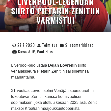
LIVERPOOL-LEGENDAN
SIIRTO PIETARIN ZENITIIN
VARMISTUI
27.7.2020
Toimitus
Siirtomarkkinat
Kuva: AOP, Paul Ellis
Liverpool-puolustaja
Dejan Lovrenin
siirto
venäläisseura Pietarin Zenitiin sai sinettinsä
maanantaina.
31-vuotias Lovren solmi Venäjän suurseuroihin
lukeutuvan Zenitin kanssa kolmivuotisen
sopimuksen, joka ulottuu kesään 2023 asti. Zenit
maksoi Kroatian maajoukkuetopparista