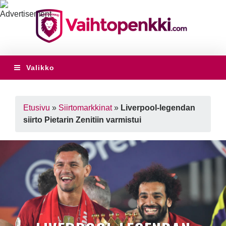
Valikko
Etusivu
»
Siirtomarkkinat
»
Liverpool-legendan
siirto Pietarin Zenitiin varmistui