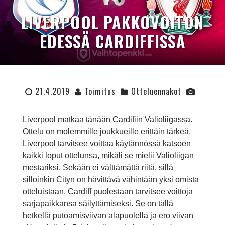
LIVERPOOL PAKKOVOITON
EDESSÄ CARDIFFISSA
21.4.2019
Toimitus
Otteluennakot
Liverpool matkaa tänään Cardifiin Valioliigassa.
Ottelu on molemmille joukkueille erittäin tärkeä.
Liverpool tarvitsee voittaa käytännössä katsoen
kaikki loput ottelunsa, mikäli se mielii Valioliigan
mestariksi. Sekään ei välttämättä riitä, sillä
silloinkin Cityn on hävittävä vähintään yksi omista
otteluistaan. Cardiff puolestaan tarvitsee voittoja
sarjapaikkansa säilyttämiseksi. Se on tällä
hetkellä putoamisviivan alapuolella ja ero viivan