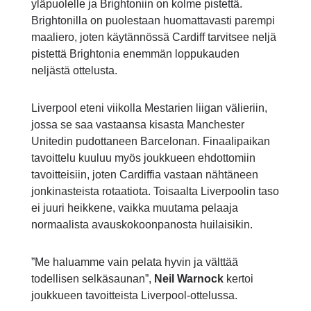
yläpuolelle ja Brightoniin on kolme pistettä.
Brightonilla on puolestaan huomattavasti parempi
maaliero, joten käytännössä Cardiff tarvitsee neljä
pistettä Brightonia enemmän loppukauden
neljästä ottelusta.
Liverpool eteni viikolla Mestarien liigan välieriin,
jossa se saa vastaansa kisasta Manchester
Unitedin pudottaneen Barcelonan. Finaalipaikan
tavoittelu kuuluu myös joukkueen ehdottomiin
tavoitteisiin, joten Cardiffia vastaan nähtäneen
jonkinasteista rotaatiota. Toisaalta Liverpoolin taso
ei juuri heikkene, vaikka muutama pelaaja
normaalista avauskokoonpanosta huilaisikin.
”Me haluamme vain pelata hyvin ja välttää
todellisen selkäsaunan”,
Neil Warnock
kertoi
joukkueen tavoitteista Liverpool-ottelussa.