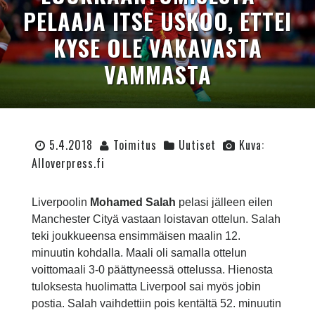
PELAAJA ITSE USKOO, ETTEI
KYSE OLE VAKAVASTA
VAMMASTA
5.4.2018
Toimitus
Uutiset
Kuva:
Alloverpress.fi
Liverpoolin
Mohamed Salah
pelasi jälleen eilen
Manchester Cityä vastaan loistavan ottelun. Salah
teki joukkueensa ensimmäisen maalin 12.
minuutin kohdalla. Maali oli samalla ottelun
voittomaali 3-0 päättyneessä ottelussa. Hienosta
tuloksesta huolimatta Liverpool sai myös jobin
postia. Salah vaihdettiin pois kentältä 52. minuutin