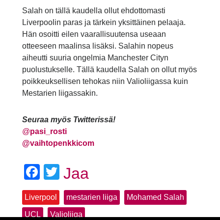
Salah on tällä kaudella ollut ehdottomasti
Liverpoolin paras ja tärkein yksittäinen pelaaja.
Hän osoitti eilen vaarallisuutensa useaan
otteeseen maalinsa lisäksi. Salahin nopeus
aiheutti suuria ongelmia Manchester Cityn
puolustukselle. Tällä kaudella Salah on ollut myös
poikkeuksellisen tehokas niin Valioliigassa kuin
Mestarien liigassakin.
Seuraa myös Twitterissä!
@
pasi_rosti
@vaihtopenkkicom
Facebook
Twitter
Jaa
Liverpool
mestarien liiga
Mohamed Salah
UCL
Valioliiga