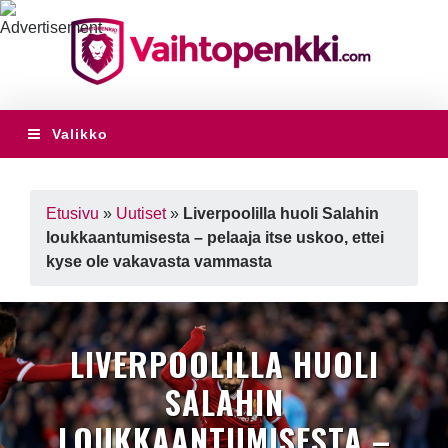
Valikko
Etusivu
»
Uutiset
»
Liverpoolilla huoli Salahin
loukkaantumisesta – pelaaja itse uskoo, ettei
kyse ole vakavasta vammasta
LIVERPOOLILLA HUOLI
SALAHIN
LOUKKAANTUMISESTA –