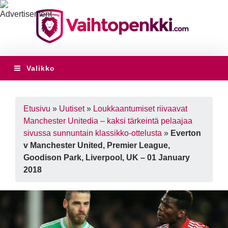
Valikko
Etusivu
»
Uutiset
»
Loukkaantumiset riivaavat
Manchester Unitedia – kaksi tärkeintä pelaajaa
sivussa sunnuntain klassikko-ottelusta
»
Everton
v Manchester United, Premier League,
Goodison Park, Liverpool, UK – 01 January
2018