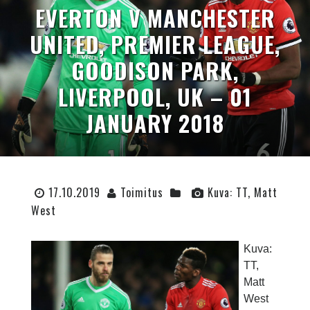
EVERTON V MANCHESTER
UNITED, PREMIER LEAGUE,
GOODISON PARK,
LIVERPOOL, UK – 01
JANUARY 2018
17.10.2019
Toimitus
Kuva: TT, Matt
West
Kuva:
TT,
Matt
West