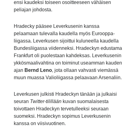
ensi
kaudeksi
toiseen
osoitteeseen
vähäisen
peliajan
johdosta
.
Hradecky
pääsee
Leverkusenin
kanssa
pelaamaan
tulevalla
kaudella
myös
Eurooppa-
liigassa
.
Leverkusen
sijoittui
kuluneella
kaudella
Bundesliigassa
viidenneksi
.
Hradeckyn
edustama
Frankfurt
oli
puolestaan
kahdeksas
.
Leverkusenin
ykkösmaalivahtina
on
toiminut
useamman
kauden
ajan
Bernd
Leno
,
jota
ollaan
vahvasti
viemässä
muun
muassa
Valioliigassa
pelaavaan
Arsenaliin
.
Leverkusen
julkisti
Hradeckyn
tänään
ja
julkaisi
seuran
Twitter-tilillään
kuvan
suomalaisesta
toivottaen
Hradeckyn
tervetulleeksi
seuraan
suomeksi
.
Hradeckyn
sopimus
Leverkusenin
kanssa
on
viisivuotinen
.