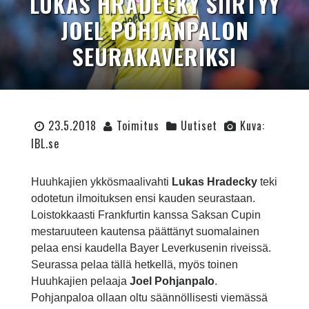
LUKAS HRADECKY SIIRTYY
JOEL POHJANPALON
SEURAKAVERIKSI
23.5.2018
Toimitus
Uutiset
Kuva:
IBL.se
Huuhkajien
ykkösmaalivahti
Lukas
Hradecky
teki
odotetun
ilmoituksen
ensi
kauden
seurastaan
.
Loistokkaasti
Frankfurtin
kanssa
Saksan
Cupin
mestaruuteen
kautensa
päättänyt
suomalainen
pelaa
ensi
kaudella
Bayer
Leverkusenin
riveissä
.
Seurassa
pelaa
tällä
hetkellä
,
myös
toinen
Huuhkajien
pelaaja
Joel
Pohjanpalo
.
Pohjanpaloa
ollaan
oltu
säännöllisesti
viemässä