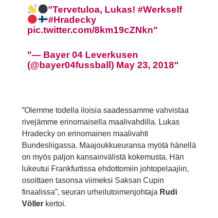
Tervetuloa, Lukas!
#Werkself
#Hradecky
pic.twitter.com/8km19cZNkn
— Bayer 04 Leverkusen
(@bayer04fussball)
May 23, 2018
”
Olemme
todella
iloisia
saadessamme
vahvistaa
rivejämme
erinomaisella
maalivahdilla
.
Lukas
Hradecky
on
erinomainen
maalivahti
Bundesliigassa
.
Maajoukkueuransa
myötä
hänellä
on
myös
paljon
kansainvälistä
kokemusta
.
Hän
lukeutui
Frankfurtissa
ehdottomiin
johtopelaajiin
,
osoittaen
tasonsa
viimeksi
Saksan
Cupin
finaalissa
”,
seuran
urheilutoimenjohtaja
Rudi
Völler
kertoi.