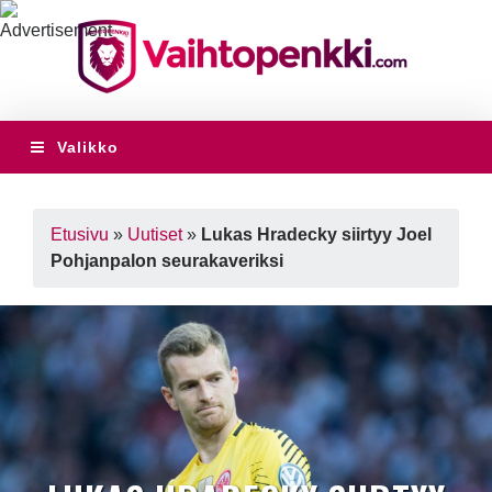
Valikko
Etusivu
»
Uutiset
»
Lukas Hradecky siirtyy Joel
Pohjanpalon seurakaveriksi