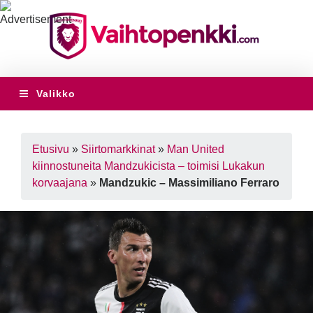
Valikko
Etusivu
»
Siirtomarkkinat
»
Man United
kiinnostuneita Mandzukicista – toimisi Lukakun
korvaajana
»
Mandzukic – Massimiliano Ferraro