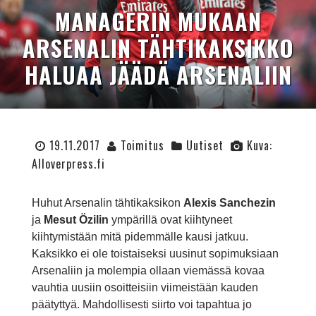
MANAGERIN MUKAAN
ARSENALIN TÄHTIKAKSIKKO
HALUAA JÄÄDÄ ARSENALIIN
19.11.2017
Toimitus
Uutiset
Kuva:
Alloverpress.fi
Huhut Arsenalin tähtikaksikon
Alexis Sanchezin
ja
Mesut Özilin
ympärillä ovat kiihtyneet
kiihtymistään mitä pidemmälle kausi jatkuu.
Kaksikko ei ole toistaiseksi uusinut sopimuksiaan
Arsenaliin ja molempia ollaan viemässä kovaa
vauhtia uusiin osoitteisiin viimeistään kauden
päätyttyä. Mahdollisesti siirto voi tapahtua jo