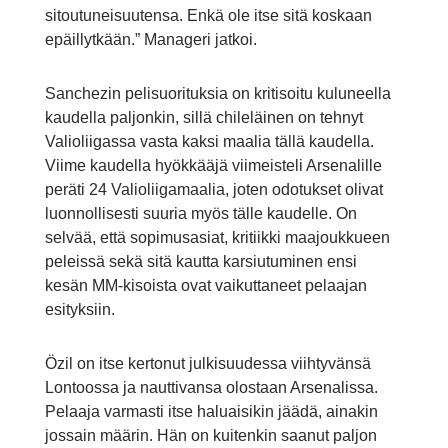
sitoutuneisuutensa. Enkä ole itse sitä koskaan
epäillytkään.” Manageri jatkoi.
Sanchezin pelisuorituksia on kritisoitu kuluneella
kaudella paljonkin, sillä chileläinen on tehnyt
Valioliigassa vasta kaksi maalia tällä kaudella.
Viime kaudella hyökkääjä viimeisteli Arsenalille
peräti 24 Valioliigamaalia, joten odotukset olivat
luonnollisesti suuria myös tälle kaudelle. On
selvää, että sopimusasiat, kritiikki maajoukkueen
peleissä sekä sitä kautta karsiutuminen ensi
kesän MM-kisoista ovat vaikuttaneet pelaajan
esityksiin.
Özil on itse kertonut julkisuudessa viihtyvänsä
Lontoossa ja nauttivansa olostaan Arsenalissa.
Pelaaja varmasti itse haluaisikin jäädä, ainakin
jossain määrin. Hän on kuitenkin saanut paljon