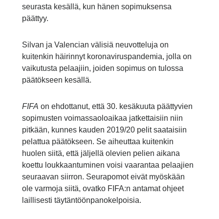
seurasta kesällä, kun hänen sopimuksensa
päättyy.
Silvan ja Valencian välisiä neuvotteluja on
kuitenkin häirinnyt koronaviruspandemia, jolla on
vaikutusta pelaajiin, joiden sopimus on tulossa
päätökseen kesällä.
FIFA
on ehdottanut, että 30. kesäkuuta päättyvien
sopimusten voimassaoloaikaa jatkettaisiin niin
pitkään, kunnes kauden 2019/20 pelit saataisiin
pelattua päätökseen. Se aiheuttaa kuitenkin
huolen siitä, että jäljellä olevien pelien aikana
koettu loukkaantuminen voisi vaarantaa pelaajien
seuraavan siirron. Seurapomot eivät myöskään
ole varmoja siitä, ovatko FIFA:n antamat ohjeet
laillisesti täytäntöönpanokelpoisia.