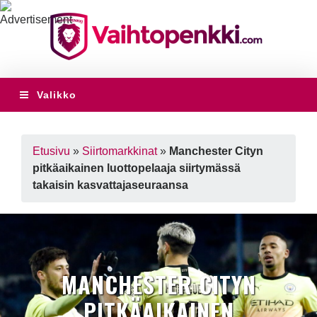
Valikko
Etusivu
»
Siirtomarkkinat
»
Manchester Cityn
pitkäaikainen luottopelaaja siirtymässä
takaisin kasvattajaseuraansa
MANCHESTER CITYN
PITKÄAIKAINEN