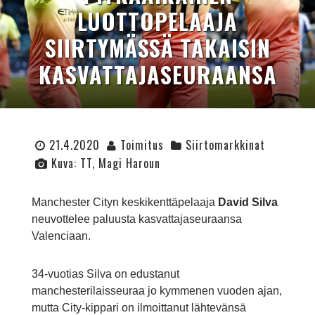
LUOTTOPELAAJA
SIIRTYMÄSSÄ TAKAISIN
KASVATTAJASEURAANSA
21.4.2020
Toimitus
Siirtomarkkinat
Kuva: TT, Magi Haroun
Manchester Cityn keskikenttäpelaaja
David Silva
neuvottelee paluusta kasvattajaseuraansa
Valenciaan.
34-vuotias Silva on edustanut
manchesterilaisseuraa jo kymmenen vuoden ajan,
mutta City-kippari on ilmoittanut lähtevänsä