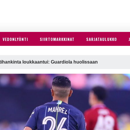
VEDONLYÖNTI
SIIRTOMARKKINAT
SARJATAULUKKO
tihankinta loukkaantui: Guardiola huolissaan