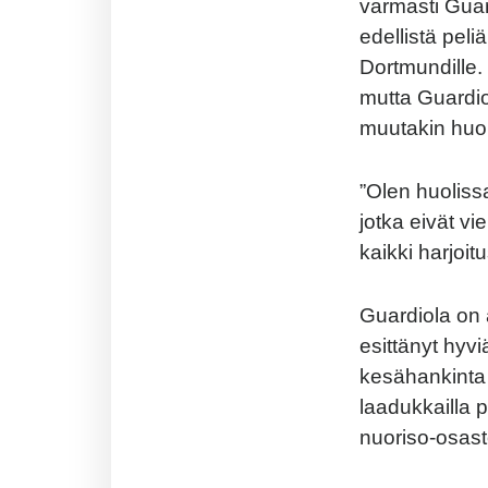
varmasti Guar
edellistä peli
Dortmundille.
mutta Guardio
muutakin huol
”Olen huoliss
jotka eivät v
kaikki harjoit
Guardiola on a
esittänyt hyv
kesähankinta 
laadukkailla 
nuoriso-osas