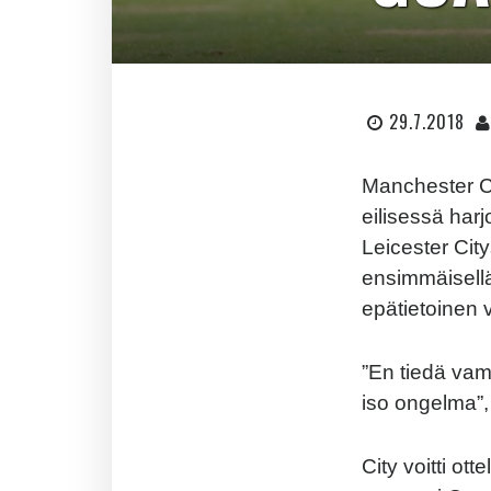
29.7.2018
Manchester Ci
eilisessä har
Leicester City
ensimmäisellä
epätietoinen
”En tiedä va
iso ongelma”, 
City voitti ot