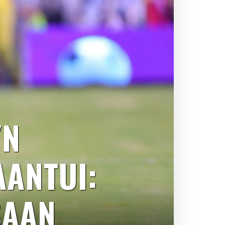
YN
AANTUI:
SAAN