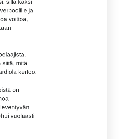
 sillä kaksi
verpoolille ja
oa voittoa,
kaan
elaajista,
siitä, mitä
ardiola kertoo.
eistä on
inoa
 leventyvän
ehui vuolaasti