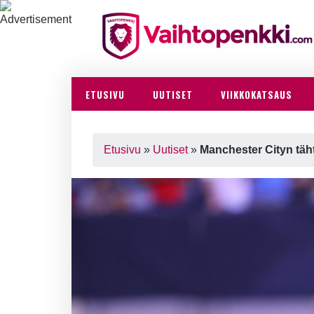
ETUSIVU
UUTISET
VIIKKOKATSAUS
Etusivu
»
Uutiset
»
Manchester Cityn täh