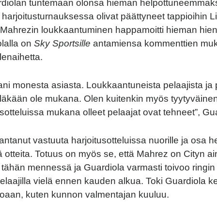
diolan tuntemaan olonsa hieman helpottuneemmaksi,
ä harjoitusturnauksessa olivat päättyneet tappioihin Li
 Mahrezin loukkaantuminen happamoitti hieman hien
lalla on
Sky Sportsille
antamiensa kommenttien mu
enaihetta.
ani monesta asiasta. Loukkaantuneista pelaajista ja p
ieläkään ole mukana. Olen kuitenkin myös tyytyväinen 
usotteluissa mukana olleet pelaajat ovat tehneet”, Gu
ntanut vastuuta harjoitusotteluissa nuorille ja osa h
iä otteita. Totuus on myös se, että Mahrez on Cityn a
tähän mennessä ja Guardiola varmasti toivoo ringin
pelaajilla vielä ennen kauden alkua. Toki Guardiola k
toaan, kuten kunnon valmentajan kuuluu.