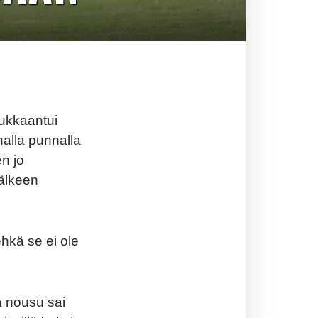
oukkaantui
nalla punnalla
en jo
jälkeen
hkä se ei ole
ea nousu sai