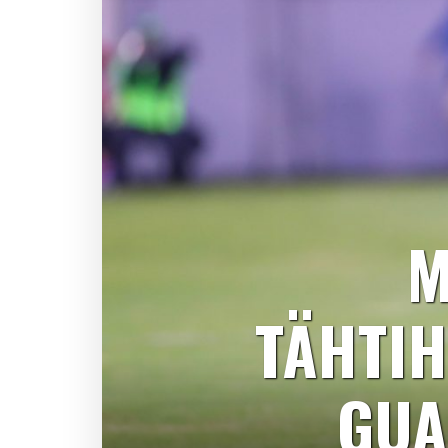
M
TÄHTIH
GUA