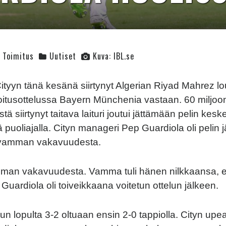
Toimitus
Uutiset
Kuva: IBL.se
tyyn tänä kesänä siirtynyt Algerian Riyad Mahrez l
joitusottelussa Bayern Münchenia vastaan. 60 miljoo
stä siirtynyt taitava laituri joutui jättämään pelin kesk
 puoliajalla. Cityn manageri Pep Guardiola oli pelin 
 vamman vakavuudesta.
mman vakavuudesta. Vamma tuli hänen nilkkaansa, e
Guardiola oli toiveikkaana voitetun ottelun jälkeen.
telun lopulta 3-2 oltuaan ensin 2-0 tappiolla. Cityn up