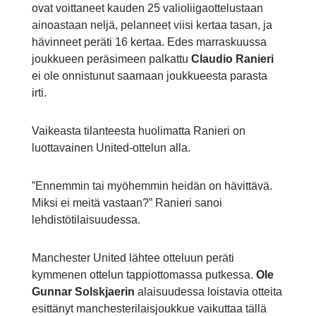
ovat voittaneet kauden 25 valioliigaottelustaan
ainoastaan neljä, pelanneet viisi kertaa tasan, ja
hävinneet peräti 16 kertaa. Edes marraskuussa
joukkueen peräsimeen palkattu
Claudio Ranieri
ei ole onnistunut saamaan joukkueesta parasta
irti.
Vaikeasta tilanteesta huolimatta Ranieri on
luottavainen United-ottelun alla.
”Ennemmin tai myöhemmin heidän on hävittävä.
Miksi ei meitä vastaan?” Ranieri sanoi
lehdistötilaisuudessa.
Manchester United lähtee otteluun peräti
kymmenen ottelun tappiottomassa putkessa.
Ole
Gunnar Solskjaerin
alaisuudessa loistavia otteita
esittänyt manchesterilaisjoukkue vaikuttaa tällä