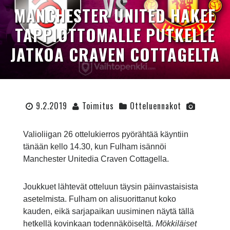
MANCHESTER UNITED HAKEE
TAPPIOTTOMALLE PUTKELLE
JATKOA CRAVEN COTTAGELTA
9.2.2019
Toimitus
Otteluennakot
Valioliigan 26 ottelukierros pyörähtää käyntiin
tänään kello 14.30, kun Fulham isännöi
Manchester Unitedia Craven Cottagella.
Joukkuet lähtevät otteluun täysin päinvastaisista
asetelmista. Fulham on alisuorittanut koko
kauden, eikä sarjapaikan uusiminen näytä tällä
hetkellä kovinkaan todennäköiseltä.
Mökkiläiset