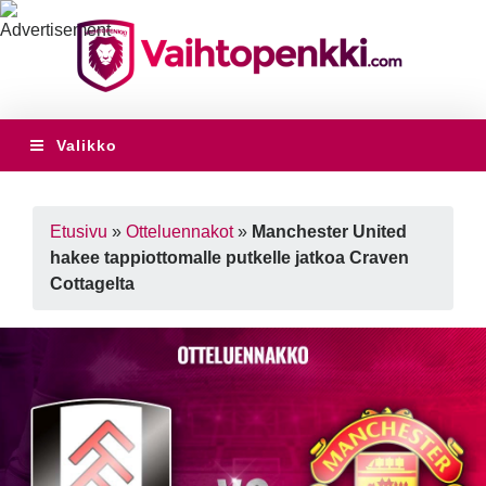
Valikko
Etusivu
»
Otteluennakot
»
Manchester United
hakee tappiottomalle putkelle jatkoa Craven
Cottagelta