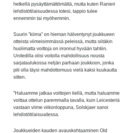
hetkellä pysäyttämättömältä, mutta kuten Ranieri
lehdistötilaisuudessa totesi, tappio tulee
ennemmin tai myöhemmin.
Suurin ”kiima” on hieman hälventynyt joukkueen
otteista viimeisimmässä peleissä, mutta siitäkin
huolimatta voittoja on irronnut hyvään tahtiin.
Unitedilla olisi voitolla mahdollisuus nousta
sarjataulukossa neljän parhaan joukkoon, jonka
piti olla täysi mahdottomuus vielä kaksi kuukautta
sitten.
”Haluamme jatkaa voittojen tiellä, mutta haluamme
voittaa ottelun paremmalla tavalla, kuin Leicesteriä
vastaan viime viikonloppuna, Solskjaer sanoi
lehdistötilaisuudessa.
Joukkueiden kauden avauskohtaaminen Old