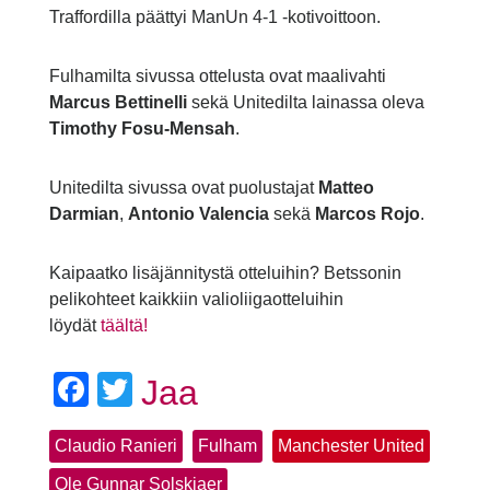
Traffordilla päättyi ManUn 4-1 -kotivoittoon.
Fulhamilta sivussa ottelusta ovat maalivahti
Marcus Bettinelli
sekä Unitedilta lainassa oleva
Timothy Fosu-Mensah
.
Unitedilta sivussa ovat puolustajat
Matteo
Darmian
,
Antonio Valencia
sekä
Marcos Rojo
.
Kaipaatko lisäjännitystä otteluihin? Betssonin
pelikohteet kaikkiin valioliigaotteluihin
löydät
täältä!
Facebook
Twitter
Jaa
Claudio Ranieri
Fulham
Manchester United
Ole Gunnar Solskjaer