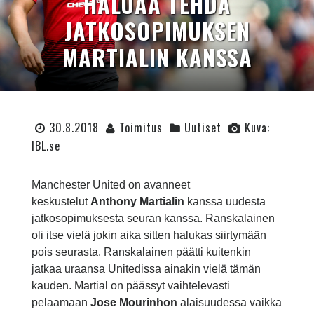
HALUAA TEHDÄ
JATKOSOPIMUKSEN
MARTIALIN KANSSA
30.8.2018
Toimitus
Uutiset
Kuva:
IBL.se
Manchester United on avanneet
keskustelut
Anthony Martialin
kanssa uudesta
jatkosopimuksesta seuran kanssa. Ranskalainen
oli itse vielä jokin aika sitten halukas siirtymään
pois seurasta. Ranskalainen päätti kuitenkin
jatkaa uraansa Unitedissa ainakin vielä tämän
kauden. Martial on päässyt vaihtelevasti
pelaamaan
Jose Mourinhon
alaisuudessa vaikka