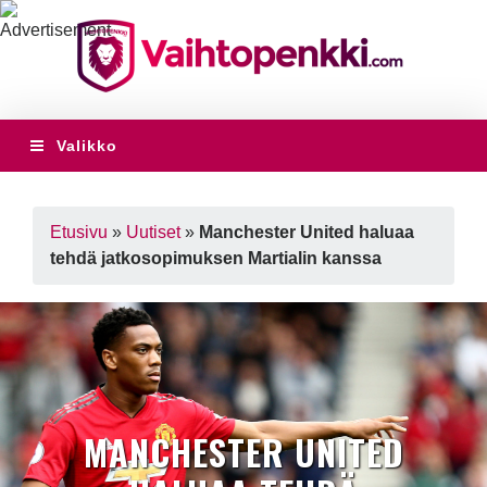
Valikko
Etusivu
»
Uutiset
»
Manchester United haluaa
tehdä jatkosopimuksen Martialin kanssa
MANCHESTER UNITED