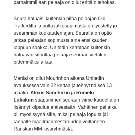
parhaimmillaan pelaaja on ollut erittäin tehokas.
Seura haluaisi kuitenkin pitää pelaajan Old
Traffordilla ja uutta jatkosopimusta on työstetty jo
useamman kuukauden ajan. Seuralla on optio
jatkaa pelaajan sopimusta aina ensi kauden
loppuun saakka. Unitedin kerrotaan kuitenkin
haluavan sitouttaa pelaaja seuraan vieläkin
pidemmäksi aikaa.
Martial on ollut Mourinhon aikana Unitedin
avauksessa vain 22 kertaa ja tehnyt näissä 13
maalia.
Alexis Sanchezin
ja
Romelu
Lukakun
saapuminen seuraan viime kaudella on
lisännyt kilpailua entisestään. Vähäinen peliaika
oli myös syynä sille, miksi pelaaja lopulta jäi
rannalle maailmanmestaruuden voittaneen
Ranskan MM-kisaryhmästä.