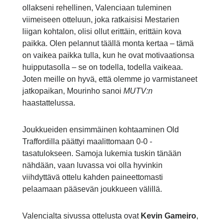
ollakseni rehellinen, Valenciaan tuleminen
viimeiseen otteluun, joka ratkaisisi Mestarien
liigan kohtalon, olisi ollut erittäin, erittäin kova
paikka. Olen pelannut täällä monta kertaa – tämä
on vaikea paikka tulla, kun he ovat motivaationsa
huipputasolla – se on todella, todella vaikeaa.
Joten meille on hyvä, että olemme jo varmistaneet
jatkopaikan, Mourinho sanoi
MUTV:n
haastattelussa.
Joukkueiden ensimmäinen kohtaaminen Old
Traffordilla päättyi maalittomaan 0-0 -
tasatulokseen. Samoja lukemia tuskin tänään
nähdään, vaan luvassa voi olla hyvinkin
viihdyttävä ottelu kahden paineettomasti
pelaamaan pääsevän joukkueen välillä.
Valencialta sivussa ottelusta ovat
Kevin Gameiro
,