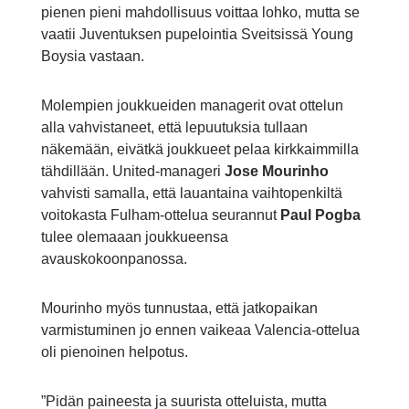
pienen pieni mahdollisuus voittaa lohko, mutta se
vaatii Juventuksen pupelointia Sveitsissä Young
Boysia vastaan.
Molempien joukkueiden managerit ovat ottelun
alla vahvistaneet, että lepuutuksia tullaan
näkemään, eivätkä joukkueet pelaa kirkkaimmilla
tähdillään. United-manageri
Jose Mourinho
vahvisti samalla, että lauantaina vaihtopenkiltä
voitokasta Fulham-ottelua seurannut
Paul Pogba
tulee olemaaan joukkueensa
avauskokoonpanossa.
Mourinho myös tunnustaa, että jatkopaikan
varmistuminen jo ennen vaikeaa Valencia-ottelua
oli pienoinen helpotus.
”Pidän paineesta ja suurista otteluista, mutta