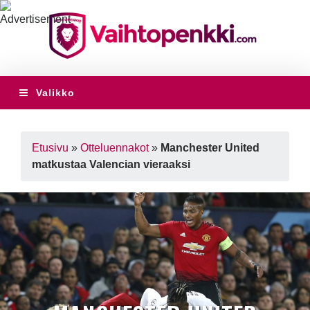
Valikko
Etusivu
»
Otteluennakot
»
Manchester United
matkustaa Valencian vieraaksi