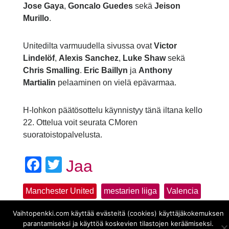
Jose Gaya
,
Goncalo Guedes
sekä
Jeison
Murillo
.
Unitedilta varmuudella sivussa ovat
Victor
Lindelöf
,
Alexis Sanchez
,
Luke Shaw
sekä
Chris Smalling
.
Eric Baillyn
ja
Anthony
Martialin
pelaaminen on vielä epävarmaa.
H-lohkon päätösottelu käynnistyy tänä iltana kello
22. Ottelua voit seurata CMoren
suoratoistopalvelusta.
Facebook
Twitter
Jaa
Manchester United
mestarien liiga
Valencia
Vaihtopenkki.com käyttää evästeitä (cookies) käyttäjäkokemuksen
parantamiseksi ja käyttöä koskevien tilastojen keräämiseksi.