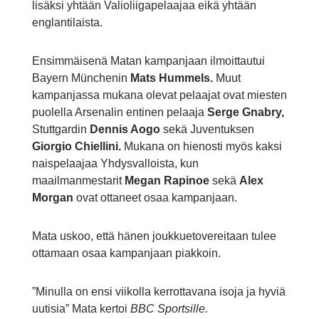
lisäksi yhtään Valioliigapelaajaa eikä yhtään
englantilaista.
Ensimmäisenä Matan kampanjaan ilmoittautui
Bayern Münchenin
Mats Hummels.
Muut
kampanjassa mukana olevat pelaajat ovat miesten
puolella Arsenalin entinen pelaaja
Serge Gnabry,
Stuttgardin
Dennis Aogo
sekä Juventuksen
Giorgio Chiellini.
Mukana on hienosti myös kaksi
naispelaajaa Yhdysvalloista, kun
maailmanmestarit
Megan Rapinoe
sekä
Alex
Morgan
ovat ottaneet osaa kampanjaan.
Mata uskoo, että hänen joukkuetovereitaan tulee
ottamaan osaa kampanjaan piakkoin.
”Minulla on ensi viikolla kerrottavana isoja ja hyviä
uutisia” Mata kertoi
BBC Sportsille.