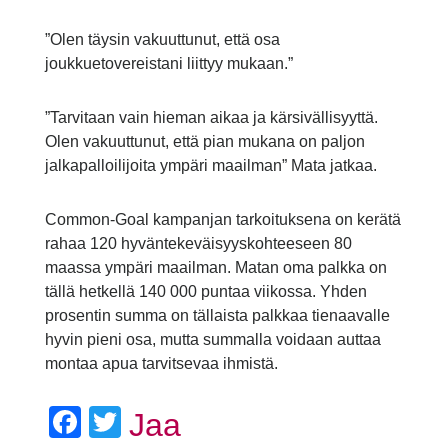
”Olen täysin vakuuttunut, että osa
joukkuetovereistani liittyy mukaan.”
”Tarvitaan vain hieman aikaa ja kärsivällisyyttä.
Olen vakuuttunut, että pian mukana on paljon
jalkapalloilijoita ympäri maailman” Mata jatkaa.
Common-Goal kampanjan tarkoituksena on kerätä
rahaa 120 hyväntekeväisyyskohteeseen 80
maassa ympäri maailman. Matan oma palkka on
tällä hetkellä 140 000 puntaa viikossa. Yhden
prosentin summa on tällaista palkkaa tienaavalle
hyvin pieni osa, mutta summalla voidaan auttaa
montaa apua tarvitsevaa ihmistä.
Facebook
Twitter
Jaa