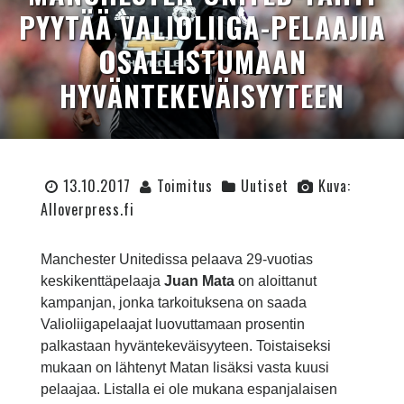
PYYTÄÄ VALIOLIIGA-PELAAJIA
OSALLISTUMAAN
HYVÄNTEKEVÄISYYTEEN
13.10.2017
Toimitus
Uutiset
Kuva:
Alloverpress.fi
Manchester Unitedissa pelaava 29-vuotias
keskikenttäpelaaja
Juan Mata
on aloittanut
kampanjan, jonka tarkoituksena on saada
Valioliigapelaajat luovuttamaan prosentin
palkastaan hyväntekeväisyyteen. Toistaiseksi
mukaan on lähtenyt Matan lisäksi vasta kuusi
pelaajaa. Listalla ei ole mukana espanjalaisen