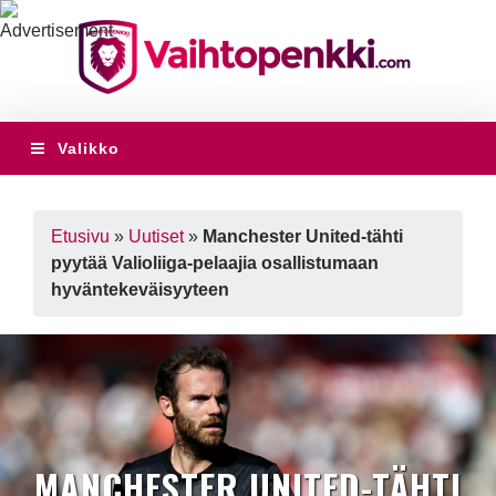
Valikko
Etusivu
»
Uutiset
»
Manchester United-tähti
pyytää Valioliiga-pelaajia osallistumaan
hyväntekeväisyyteen
MANCHESTER UNITED-TÄHTI