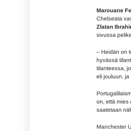
Marouane Fel
Chelseata va
Zlatan Ibrah
sivussa pelike
– Heidän on t
hyvässä tilan
tilanteessa,
eli jouluun, 
Portugalilaism
on, että mies 
saatetaan nähd
Manchester Un