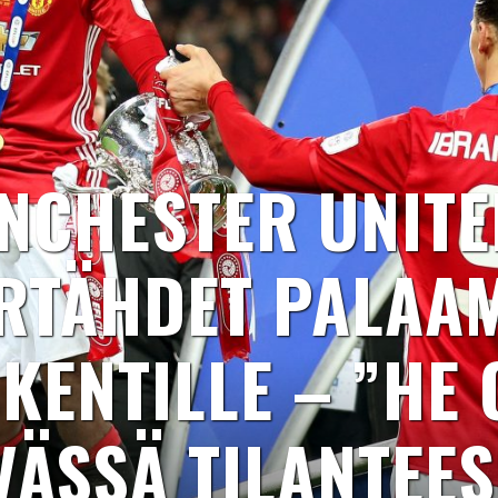
NCHESTER UNITE
RTÄHDET PALAA
IKENTILLE – ”HE 
VÄSSÄ TILANTEES