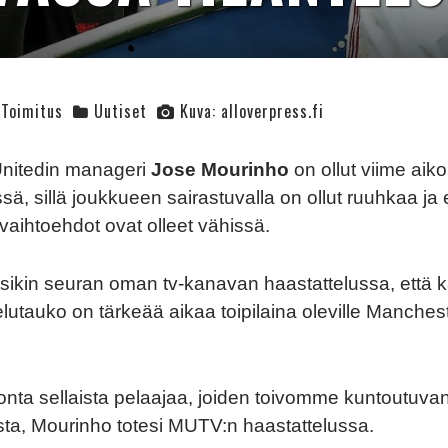
Toimitus
Uutiset
Kuva: alloverpress.fi
nitedin manageri
Jose Mourinho
on ollut viime aik
sä, sillä joukkueen sairastuvalla on ollut ruuhkaa ja 
 vaihtoehdot ovat olleet vähissä.
sikin seuran oman tv-kanavan haastattelussa, että 
lutauko on tärkeää aikaa toipilaina oleville Manches
onta sellaista pelaajaa, joiden toivomme kuntoutuvan
sta, Mourinho totesi MUTV:n haastattelussa.