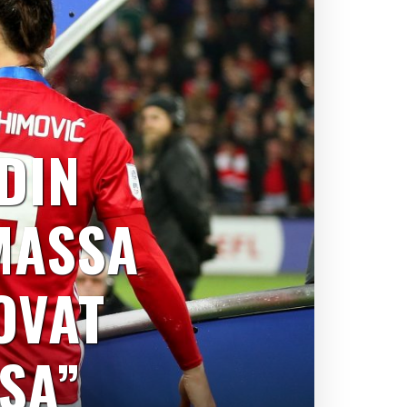
DIN
MASSA
OVAT
SA”