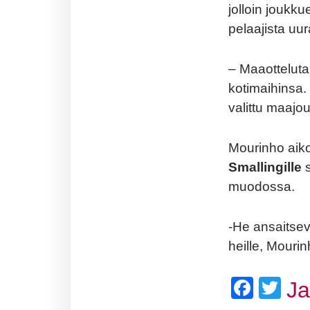
jolloin joukku
pelaajista u
– Maaottelutau
kotimaihinsa. 
valittu maajou
Mourinho aiko
Smallingille
muodossa.
-He ansaitsev
heille, Mourin
Face
Twi
J