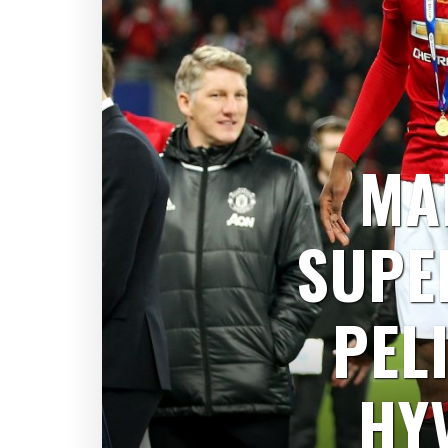
MA
SUPE
PEL
HY