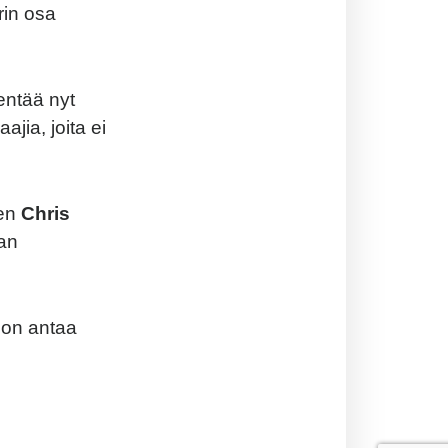
rin osa
lentää nyt
jia, joita ei
ten
Chris
an
ion antaa