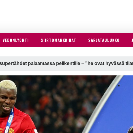
VEDONLYÖNTI
SIIRTOMARKKINAT
SARJATAULUKKO
supertähdet palaamassa pelikentille – ”he ovat hyvässä til