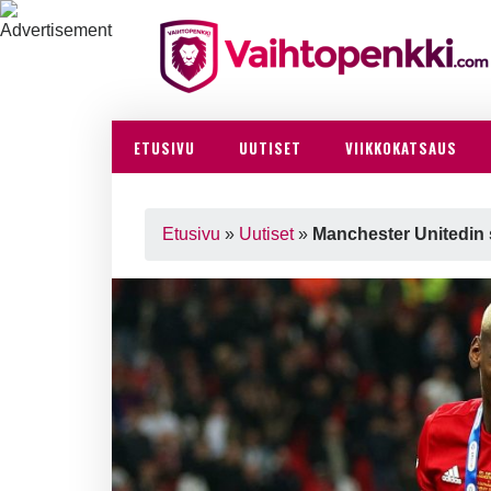
ETUSIVU
UUTISET
VIIKKOKATSAUS
Etusivu
»
Uutiset
»
Manchester Unitedin 