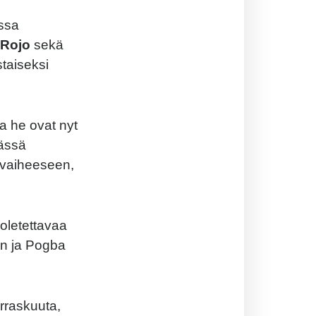
ussa
 Rojo
sekä
staiseksi
a he ovat nyt
vässä
 vaiheeseen,
 oletettavaa
tan ja Pogba
rraskuuta,