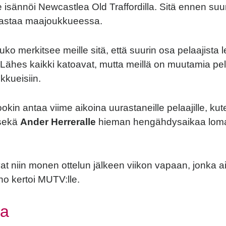
e isännöi Newcastlea Old Traffordilla. Sitä ennen suu
urastaa maajoukkueessa.
ko merkitsee meille sitä, että suurin osa pelaajista 
Lähes kaikki katoavat, mutta meillä on muutamia pelaa
kkueisiin.
okin antaa viime aikoina uurastaneille pelaajille, ku
sekä
Ander Herreralle
hieman hengähdysaikaa lom
at niin monen ottelun jälkeen viikon vapaan, jonka a
ho kertoi MUTV:lle.
book
tter
aa