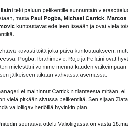
laini
teki paluun pelikentille sunnuntain vierasottel
staan, mutta
Paul Pogba
,
Michael Carrick
,
Marcos
imovic
kuntouttavat edelleen itseään ja ovat vielä toi
ntiltä.
ehtävä kovasti töitä joka päivä kuntoutuakseen, mutt
teessa. Pogba, Ibrahimovic, Rojo ja Fellaini ovat hy
 joten mielestäni voimme mennä kauden vaikeimpaan
ja sen jälkeiseen aikaan vahvassa asemassa.
anageri ei maininnut Carrickin tilanteesta mitään, eli
on vielä pitkään sivussa pelikentiltä. Sen sijaan Zla
ä valioliigaviheriöillä hyvinkin pian.
itedin seuraava ottelu Valioliigassa on vasta 18.ma