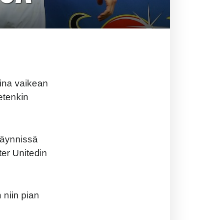
oina vaikean
etenkin
käynnissä
ter Unitedin
 niin pian