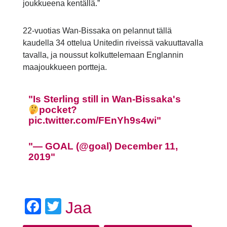
joukkueena kentällä.”
22-vuotias Wan-Bissaka on pelannut tällä
kaudella 34 ottelua Unitedin riveissä vakuuttavalla
tavalla, ja noussut kolkuttelemaan Englannin
maajoukkueen portteja.
Is Sterling still in Wan-Bissaka's
pocket?
pic.twitter.com/FEnYh9s4wi
— GOAL (@goal)
December 11,
2019
Facebook
Twitter
Jaa