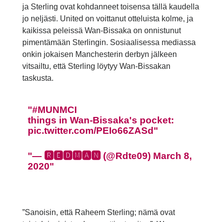
ja Sterling ovat kohdanneet toisensa tällä kaudella
jo neljästi. United on voittanut otteluista kolme, ja
kaikissa peleissä Wan-Bissaka on onnistunut
pimentämään Sterlingin. Sosiaalisessa mediassa
onkin jokaisen Manchesterin derbyn jälkeen
vitsailtu, että Sterling löytyy Wan-Bissakan
taskusta.
#MUNMCI
things in Wan-Bissaka's pocket:
pic.twitter.com/PEIo66ZASd
— 🆁🅴🅳🅼🅰🅽 (@Rdte09)
March 8,
2020
”Sanoisin, että Raheem Sterling; nämä ovat