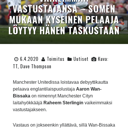
VASTUSTAJANSA – SOMEN
MUKAAN KYSEINEN PELAAJA
LÖYTYY HÄNEN TASKUSTAAN
6.4.2020
Toimitus
Uutiset
Kuva:
TT, Dave Thompson
Manchester Unitedissa loistavaa debyyttikautta
pelaava englantilaispuolustaja
Aaron Wan-
Bissaka
on nimennyt Manchester Cityn
laitahyökkääjä
Raheem Sterlingin
vaikeimmaksi
vastustajakseen.
Vastaus on jokseenkin yllättävä, sillä Wan-Bissaka