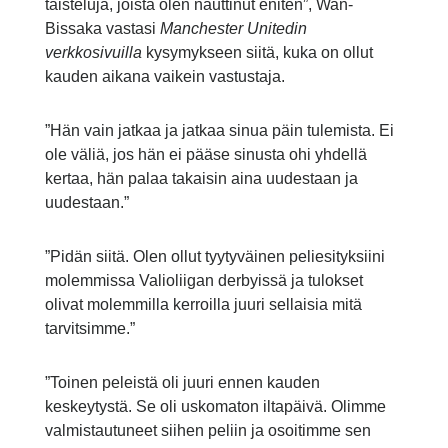
taisteluja, joista olen nauttinut eniten”, Wan-
Bissaka vastasi
Manchester Unitedin
verkkosivuilla
kysymykseen siitä, kuka on ollut
kauden aikana vaikein vastustaja.
”Hän vain jatkaa ja jatkaa sinua päin tulemista. Ei
ole väliä, jos hän ei pääse sinusta ohi yhdellä
kertaa, hän palaa takaisin aina uudestaan ja
uudestaan.”
”Pidän siitä. Olen ollut tyytyväinen peliesityksiini
molemmissa Valioliigan derbyissä ja tulokset
olivat molemmilla kerroilla juuri sellaisia mitä
tarvitsimme.”
”Toinen peleistä oli juuri ennen kauden
keskeytystä. Se oli uskomaton iltapäivä. Olimme
valmistautuneet siihen peliin ja osoitimme sen