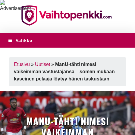
Valikko
Etusivu
»
Uutiset
»
ManU-tähti nimesi
vaikeimman vastustajansa – somen mukaan
kyseinen pelaaja löytyy hänen taskustaan
MANU-TÄHTI NIMESI
VAIKEIMMAN