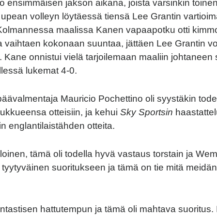
o ensimmäisen jakson aikana, joista varsinkin toinen 
upean volleyn löytäessä tiensä Lee Grantin vartioi
Kolmannessa maalissa Kanen vapaapotku otti kimmo
a vaihtaen kokonaan suuntaa, jättäen Lee Grantin v
n. Kane onnistui vielä tarjoilemaan maaliin johtaneen
ellessä lukemat 4-0.
äävalmentaja Mauricio Pochettino oli syystäkin tode
oukkueensa otteisiin, ja kehui
Sky Sportsin
haastattel
n englantilaistähden otteita.
iloinen, tämä oli todella hyvä vastaus torstain ja We
en tyytyväinen suoritukseen ja tämä on tie mitä meidä
fantastisen hattutempun ja tämä oli mahtava suoritus.