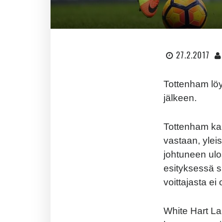
27.2.2017
Tottenham löys
jälkeen.
Tottenham kar
vastaan, ylei
johtuneen ul
esityksessä s
voittajasta ei
White Hart La