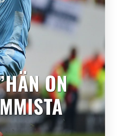
”HÄN ON
IMMISTA