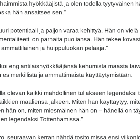
aimmista hyökkääjistä ja olen todella tyytyväinen 
oska hän ansaitsee sen.”
uri potentiaali ja paljon varaa kehittyä. Hän on vielä
entaliteetti on parhaita puoliansa. Hän tekee kovasti
 ammattilainen ja huippuluokan pelaaja.”
tkoi englantilaishyökkääjänsä kehumista maasta taivai
n esimerkillistä ja ammattimaista käyttäytymistään.
lla olevan kaikki mahdollinen tullakseen legendaksi t
 kaikkien maaliensa jälkeen. Miten hän käyttäytyy, mit
n hän on, miten miesmäinen hän on – hänellä on täy
kseen legendaksi Tottenhamissa.”
oi seuraavan kerran nähdä tositoimissa ensi viikon