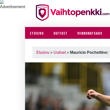
ETUSIVU
UUTISET
VIIKKOKATSAUS
Etusivu
»
Uutiset
»
Mauricio Pochettino: