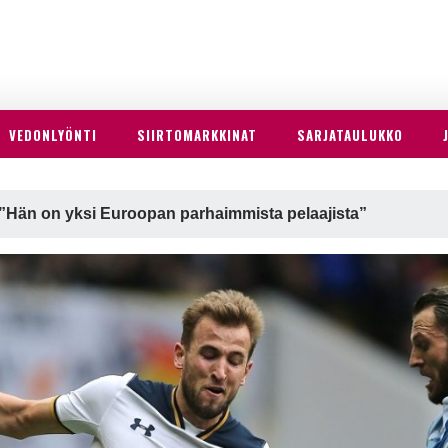
VEDONLYÖNTI
SIIRTOMARKKINAT
SARJATAULUKKO
 ”Hän on yksi Euroopan parhaimmista pelaajista”