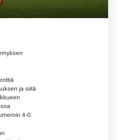
ttymyksen
enttiä
uksen ja siitä
oukkueen
ossa
numeroin 4-0.
än