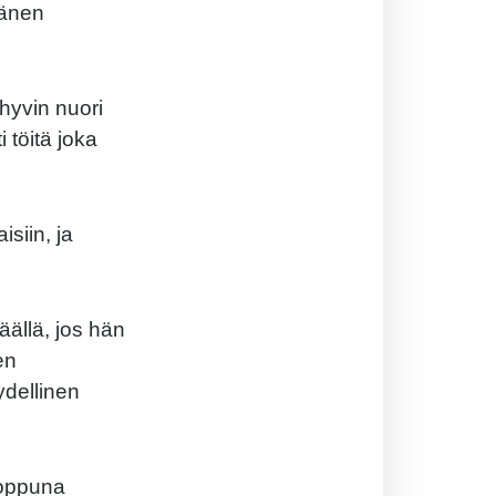
hänen
 hyvin nuori
 töitä joka
siin, ja
äällä, jos hän
en
dellinen
loppuna