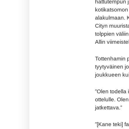
hattutempun j
kotikatsomon 
alakulmaan. 
Cityn muurist
tolppien välii
Allin viimeist
Tottenhamin p
tyytyväinen j
joukkueen kui
”Olen todella 
ottelulle. Ol
jatkettava.”
”[Kane teki] 