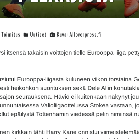
Toimitus
Uutiset
Kuva: Alloverpress.fi
i itsensä takaisin voittojen tielle Eurooppa-liiga pe
siutui Eurooppa-liigasta kuluneen viikon torstaina G
sesti heikohkon suorituksen sekä Dele Allin kohutakla
osajon seurauksena. Häviö ei kuitenkaan näkynyt j
unnuntaisessa Valioliigaottelussa Stokea vastaan, j
 ollut epäilystä Tottenhamin viedessä pelin nimiinsä 
nen kirkkain tähti Harry Kane onnistui viimeistelemä