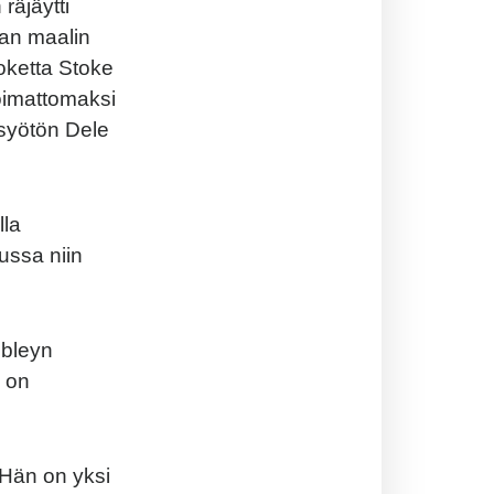
räjäytti
man maalin
ketta Stoke
oimattomaksi
 syötön Dele
lla
ussa niin
mbleyn
n on
 Hän on yksi