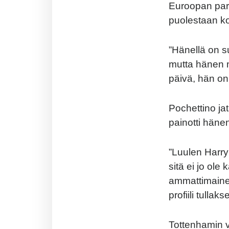
Euroopan parh
puolestaan k
”Hänellä on su
mutta hänen m
päivä, hän on
Pochettino ja
painotti häne
”Luulen Harry
sitä ei jo ole
ammattimaine
profiili tulla
Tottenhamin v